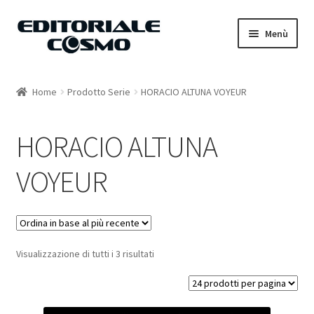
Vai
Vai
Menù
alla
al
navigazione
contenuto
Home
Home
Prodotto Serie
HORACIO ALTUNA VOYEUR
Catalogo
HORACIO ALTUNA
Carrello
VOYEUR
Il mio account
Visualizzazione di tutti i 3 risultati