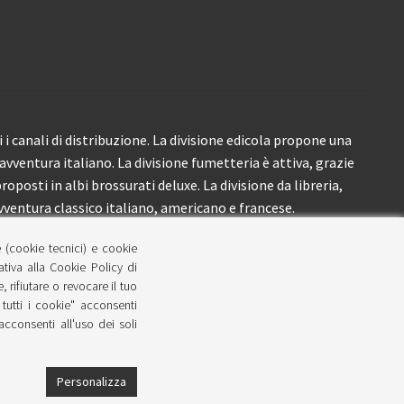
i canali di distribuzione. La divisione edicola propone una
’avventura italiano. La divisione fumetteria è attiva, grazie
roposti in albi brossurati deluxe. La divisione da libreria,
ventura classico italiano, americano e francese.
e (cookie tecnici) e cookie
lativa alla Cookie Policy di
 rifiutare o revocare il tuo
tutti i cookie" acconsenti
 acconsenti all'uso dei soli
Personalizza