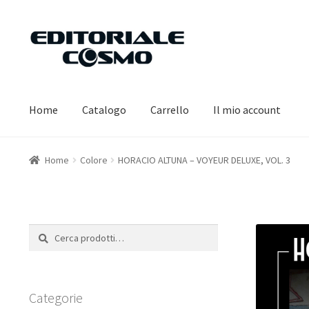
Vai
Vai
alla
al
navigazione
contenuto
Home
Catalogo
Carrello
Il mio account
Home
Colore
HORACIO ALTUNA – VOYEUR DELUXE, VOL. 3
Cerca:
Cerca
Categorie