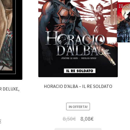
HORACIO D’ALBA – IL RE SOLDATO
R DELUXE,
IN OFFERTA!
8,50
€
8,08
€
€