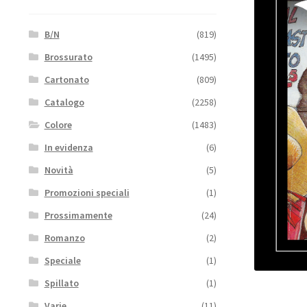
B/N
(819)
Brossurato
(1495)
Cartonato
(809)
Catalogo
(2258)
Colore
(1483)
In evidenza
(6)
Novità
(5)
Promozioni speciali
(1)
Prossimamente
(24)
Romanzo
(2)
Speciale
(1)
Spillato
(1)
Varie
(11)