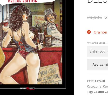
29,90
€
2
Ora non 
Avvisami quando il 
Avvisami
COD:
142438
Categorie:
Ca
Tag:
Cosmo Co