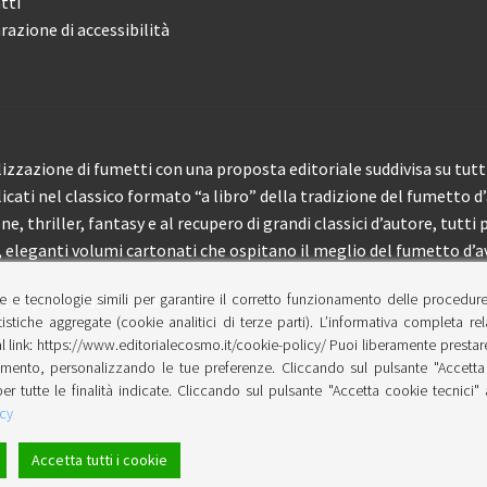
tti
razione di accessibilità
izzazione di fumetti con una proposta editoriale suddivisa su tutti 
licati nel classico formato “a libro” della tradizione del fumetto d
, thriller, fantasy e al recupero di grandi classici d’autore, tutti p
eleganti volumi cartonati che ospitano il meglio del fumetto d’av
e e tecnologie simili per garantire il corretto funzionamento delle procedur
 150 pubblicazioni l’anno.
tistiche aggregate (cookie analitici di terze parti). L’informativa completa re
l link: https://www.editorialecosmo.it/cookie-policy/ Puoi liberamente prestare,
ento, personalizzando le tue preferenze. Cliccando sul pulsante "Accetta 
per tutte le finalità indicate. Cliccando sul pulsante "Accetta cookie tecnici"
cy
Accetta tutti i cookie