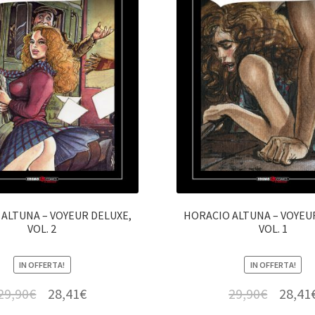
ALTUNA – VOYEUR DELUXE,
HORACIO ALTUNA – VOYEU
VOL. 2
VOL. 1
IN OFFERTA!
IN OFFERTA!
29,90
€
28,41
€
29,90
€
28,41