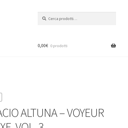
Cerca:
Cerca
0,00
€
0 prodotti
CIO ALTUNA – VOYEUR
E, VOL. 3