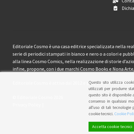
Conta
Dichia
Editoriale Cosmo è una casa editrice specializzata nella real
serie di periodici stampati in bianco e nero o a colori e pubb
alla linea Cosmo Comics, nella realizzazione di storie d’azione
infine, propone, con i due marchi Cosmo Books e Nona Arte, 
Questo sito utilizza cooki
Editoriale Cosmo è attiva dal 2012 e propone ai lettori circa
utilizzati per produrre sta
questo sito è disponibile a
© Editoriale Cosmo 2026
consenso in qualsiasi mom
Privacy Policy
all'uso di tali tecnologie 
cookie tecnici.
Cookie Poli
Accetta cookie tecnici