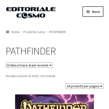
Vai
Vai
Menù
alla
al
navigazione
contenuto
Home
Home
Prodotto Serie
PATHFINDER
Catalogo
PATHFINDER
Carrello
Il mio account
Visualizzazione di tutti i 10 risultati