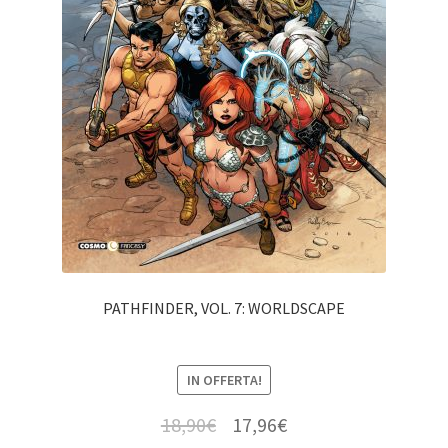
PATHFINDER, VOL. 7: WORLDSCAPE
IN OFFERTA!
18,90
€
17,96
€