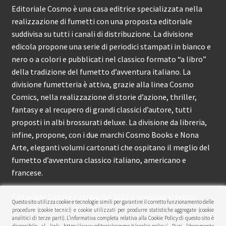
Editoriale Cosmo è una casa editrice specializzata nella
realizzazione di fumetti con una proposta editoriale
suddivisa su tutti i canali di distribuzione. La divisione
edicola propone una serie di periodici stampati in bianco e
nero o a colori e pubblicati nel classico formato “a libro”
della tradizione del fumetto d’avventura italiano. La
divisione fumetteria è attiva, grazie alla linea Cosmo
Comics, nella realizzazione di storie d’azione, thriller,
fantasy e al recupero di grandi classici d’autore, tutti
proposti in albi brossurati deluxe. La divisione da libreria,
infine, propone, con i due marchi Cosmo Books e Nona
Arte, eleganti volumi cartonati che ospitano il meglio del
fumetto d’avventura classico italiano, americano e
francese.
Editoriale Cosmo è attiva dal 2012 e propone ai lettori
Questo sito utilizza cookie e tecnologie simili per garantire il corretto funzionamento delle
circa 150 pubblicazioni l’anno.
procedure (cookie tecnici) e cookie utilizzati per produrre statistiche aggregate (cookie
analitici di terze parti). L’informativa completa relativa alla Cookie Policy di questo sito è