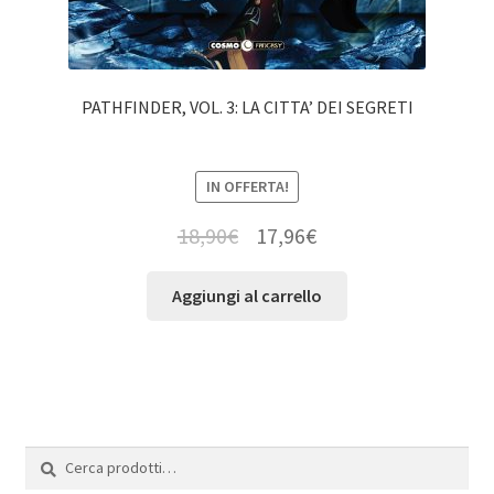
PATHFINDER, VOL. 3: LA CITTA’ DEI SEGRETI
IN OFFERTA!
18,90
€
17,96
€
Aggiungi al carrello
Cerca:
Cerca