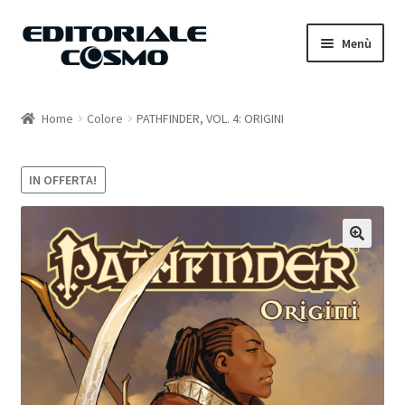
Vai
Vai
Menù
alla
al
navigazione
contenuto
Home
Home
Colore
PATHFINDER, VOL. 4: ORIGINI
Catalogo
IN OFFERTA!
Carrello
Il mio account