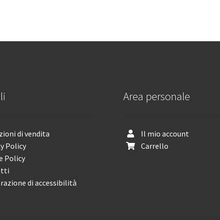
li
Area personale
ioni di vendita
Il mio account
y Policy
Carrello
e Policy
tti
razione di accessibilità