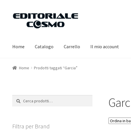
Vai
Vai
alla
al
navigazione
contenuto
Home
Catalogo
Carrello
Il mio account
Home
Prodotti taggati “Garcia”
Garc
Cerca:
Cerca
Filtra per Brand