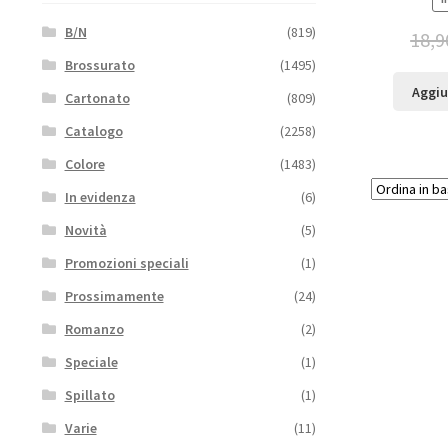
B/N
(819)
18,9
Brossurato
(1495)
Aggiu
Cartonato
(809)
Catalogo
(2258)
Colore
(1483)
In evidenza
(6)
Novità
(5)
Promozioni speciali
(1)
Prossimamente
(24)
Romanzo
(2)
Speciale
(1)
Spillato
(1)
Varie
(11)