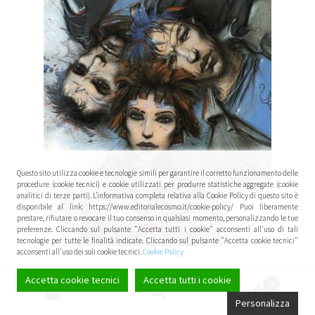
Questo sito utilizza cookie e tecnologie simili per garantire il corretto funzionamento delle
procedure (cookie tecnici) e cookie utilizzati per produrre statistiche aggregate (cookie
analitici di terze parti). L’informativa completa relativa alla Cookie Policy di questo sito è
disponibile al link: https://www.editorialecosmo.it/cookie-policy/ Puoi liberamente
prestare, rifiutare o revocare il tuo consenso in qualsiasi momento, personalizzando le tue
preferenze. Cliccando sul pulsante "Accetta tutti i cookie" acconsenti all'uso di tali
tecnologie per tutte le finalità indicate. Cliccando sul pulsante "Accetta cookie tecnici"
acconsenti all'uso dei soli cookie tecnici.
Cookie Policy
TETRALOGIA DEL MOSTRO – 4 VOLUMI
Accetta cookie tecnici
Accetta tutti i cookie
0
Cerca:
Cerca
Personalizza