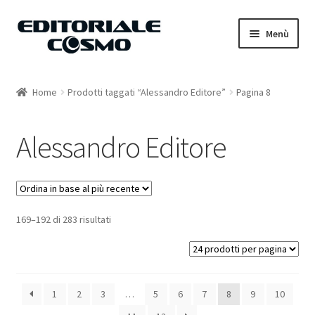
Vai
Vai
Menù
alla
al
navigazione
contenuto
Home
Home
Prodotti taggati “Alessandro Editore”
Pagina 8
Catalogo
Alessandro Editore
Carrello
Il mio account
169–192 di 283 risultati
1
2
3
…
5
6
7
8
9
10