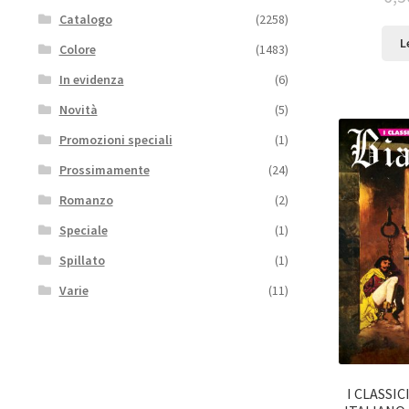
Catalogo
(2258)
L
Colore
(1483)
In evidenza
(6)
Novità
(5)
Promozioni speciali
(1)
Prossimamente
(24)
Romanzo
(2)
Speciale
(1)
Spillato
(1)
Varie
(11)
I CLASSI