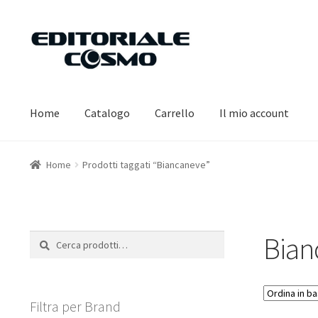
Vai
Vai
alla
al
navigazione
contenuto
Home
Catalogo
Carrello
Il mio account
Home
Prodotti taggati “Biancaneve”
Bian
Cerca:
Cerca
Filtra per Brand