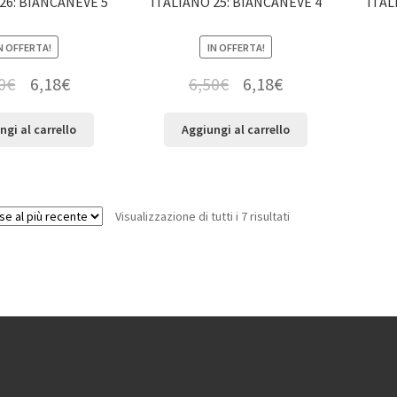
26: BIANCANEVE 5
ITALIANO 25: BIANCANEVE 4
ITAL
N OFFERTA!
IN OFFERTA!
0
€
6,18
€
6,50
€
6,18
€
ngi al carrello
Aggiungi al carrello
Visualizzazione di tutti i 7 risultati