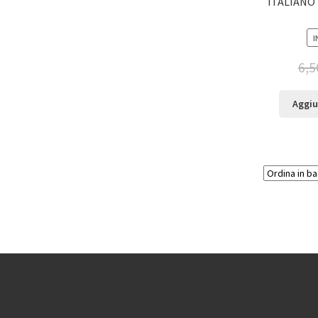
ITALIANO 
I
6,5
Aggiu