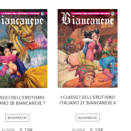
I CLASSICI DELL’EROTISMO
ASSICI DELL’EROTISMO
ITALIANO 27: BIANCANEVE 6
IANO 28: BIANCANEVE 7
IN OFFERTA!
IN OFFERTA!
6,50
€
6,18
€
6,50
€
6,18
€