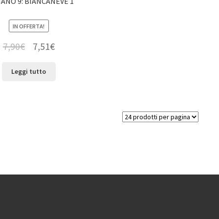
IANO 9: BIANCANEVE 1
IN OFFERTA!
7,90
€
7,51
€
Leggi tutto