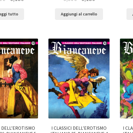
eggi tutto
Aggiungi al carrello
CI DELL’EROTISMO
I CLASSICI DELL’EROTISMO
I CL