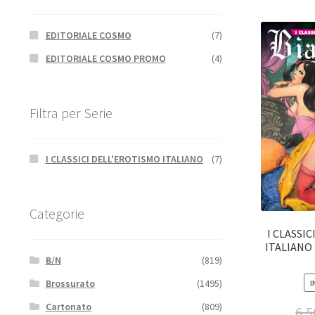
EDITORIALE COSMO
(7)
EDITORIALE COSMO PROMO
(4)
Filtra per Serie
I CLASSICI DELL'EROTISMO ITALIANO
(7)
Categorie
I CLASSI
ITALIANO 
B/N
(819)
Brossurato
(1495)
I
Cartonato
(809)
6,5