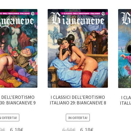
CI DELL’EROTISMO
I CLASSICI DELL’EROTISMO
I CL
30: BIANCANEVE 9
ITALIANO 29: BIANCANEVE 8
ITAL
N OFFERTA!
IN OFFERTA!
0
€
6,18
€
6,50
€
6,18
€