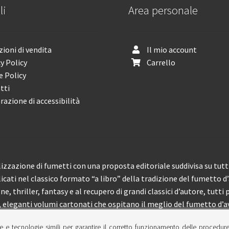
li
Area personale
ioni di vendita
Il mio account
y Policy
Carrello
e Policy
tti
razione di accessibilità
izzazione di fumetti con una proposta editoriale suddivisa su tutti 
licati nel classico formato “a libro” della tradizione del fumetto d
, thriller, fantasy e al recupero di grandi classici d’autore, tutti p
eleganti volumi cartonati che ospitano il meglio del fumetto d’av
e e tecnologie simili per garantire il corretto funzionamento delle procedur
 150 pubblicazioni l’anno.