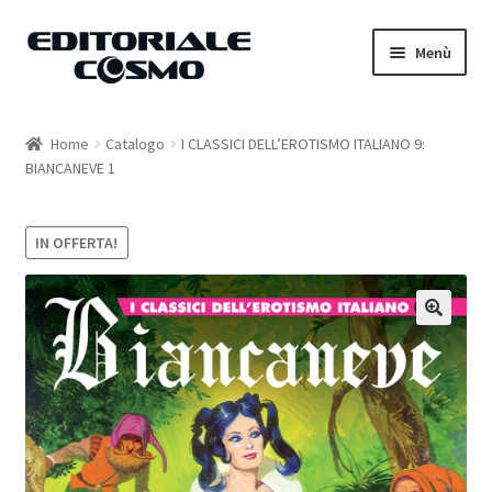
Vai
Vai
Menù
alla
al
navigazione
contenuto
Home
Home
Catalogo
I CLASSICI DELL’EROTISMO ITALIANO 9:
BIANCANEVE 1
Catalogo
Carrello
IN OFFERTA!
Il mio account