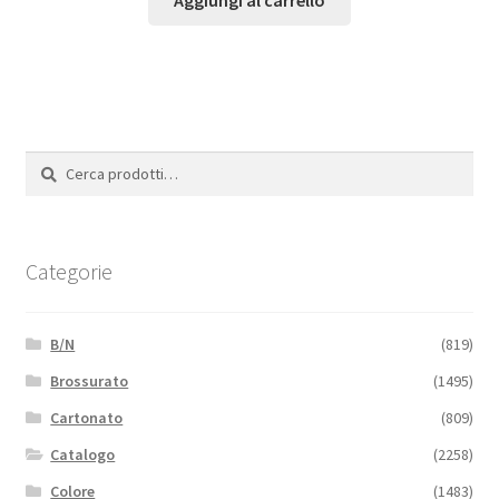
Aggiungi al carrello
Cerca:
Cerca
Categorie
B/N
(819)
Brossurato
(1495)
Cartonato
(809)
Catalogo
(2258)
Colore
(1483)