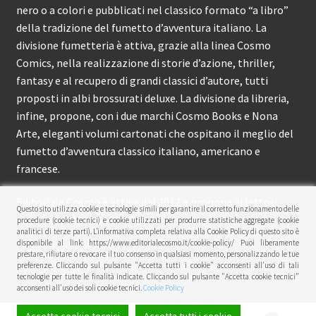
nero o a colori e pubblicati nel classico formato “a libro”
della tradizione del fumetto d’avventura italiano. La
divisione fumetteria è attiva, grazie alla linea Cosmo
Comics, nella realizzazione di storie d’azione, thriller,
fantasy e al recupero di grandi classici d’autore, tutti
proposti in albi brossurati deluxe. La divisione da libreria,
infine, propone, con i due marchi Cosmo Books e Nona
Arte, eleganti volumi cartonati che ospitano il meglio del
fumetto d’avventura classico italiano, americano e
francese.
Editoriale Cosmo è attiva dal 2012 e propone ai lettori
Questo sito utilizza cookie e tecnologie simili per garantire il corretto funzionamento delle
circa 150 pubblicazioni l’anno.
procedure (cookie tecnici) e cookie utilizzati per produrre statistiche aggregate (cookie
analitici di terze parti). L’informativa completa relativa alla Cookie Policy di questo sito è
disponibile al link: https://www.editorialecosmo.it/cookie-policy/ Puoi liberamente
© Editoriale Cosmo 2026
prestare, rifiutare o revocare il tuo consenso in qualsiasi momento, personalizzando le tue
preferenze. Cliccando sul pulsante "Accetta tutti i cookie" acconsenti all'uso di tali
Privacy Policy
tecnologie per tutte le finalità indicate. Cliccando sul pulsante "Accetta cookie tecnici"
acconsenti all'uso dei soli cookie tecnici.
Cookie Policy