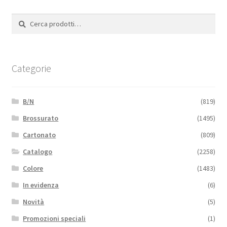
Cerca:
Cerca
Categorie
B/N
(819)
Brossurato
(1495)
Cartonato
(809)
Catalogo
(2258)
Colore
(1483)
In evidenza
(6)
Novità
(5)
Promozioni speciali
(1)