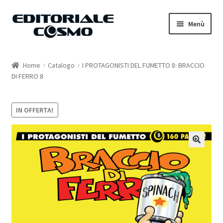
Vai
Vai
Menù
alla
al
navigazione
contenuto
Home
Home
Catalogo
I PROTAGONISTI DEL FUMETTO 8: BRACCIO
DI FERRO 8
Catalogo
Carrello
IN OFFERTA!
Il mio account