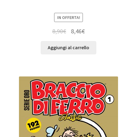
IN OFFERTA!
8,90
€
8,46
€
Aggiungi al carrello