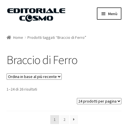
Vai
Vai
Menù
alla
al
navigazione
contenuto
Home
Home
Prodotti taggati “Braccio di Ferro”
Catalogo
Braccio di Ferro
Carrello
Il mio account
1–24 di 26 risultati
1
2