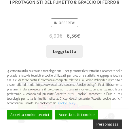
I PROTAGONISTI DEL FUMETTO 8: BRACCIO DI FERRO 8
IN OFFERTA!
6,90
€
6,56
€
Leggi tutto
Questo sito utilizza cookie e tecnologie simili per garantire il corretto funzionamento delle
procedure (cookie tecnici) e cookie utilizzati per produrre statistiche aggregate (cookie
analitici di terze parti). L’informativa completa relativa alla Cookie Policy di questo sito è
disponibile al link: https://www.editorialecosmo.it/cookie-policy/ Puoi liberamente
prestare, rifiutare o revocare il tuo consenso in qualsiasi momento, personalizzando le tue
preferenze. Cliccando sul pulsante "Accetta tutti i cookie" acconsenti all'uso di tali
tecnologie per tutte le finalità indicate. Cliccando sul pulsante "Accetta cookie tecnici"
acconsenti all'uso dei soli cookie tecnici.
Cookie Policy
Accetta cookie tecnici
Accetta tutti i cookie
0
Cerca:
Cerca
Personalizza