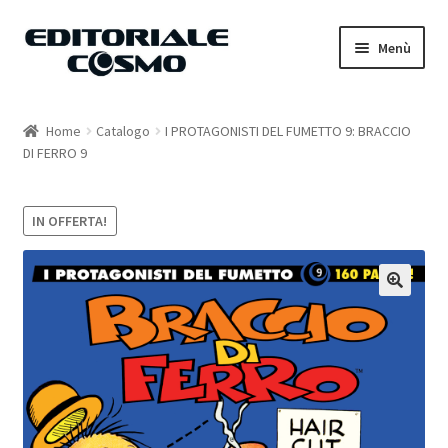
Vai
Vai
Menù
alla
al
navigazione
contenuto
Home
Home
Catalogo
I PROTAGONISTI DEL FUMETTO 9: BRACCIO
DI FERRO 9
Catalogo
Carrello
IN OFFERTA!
Il mio account