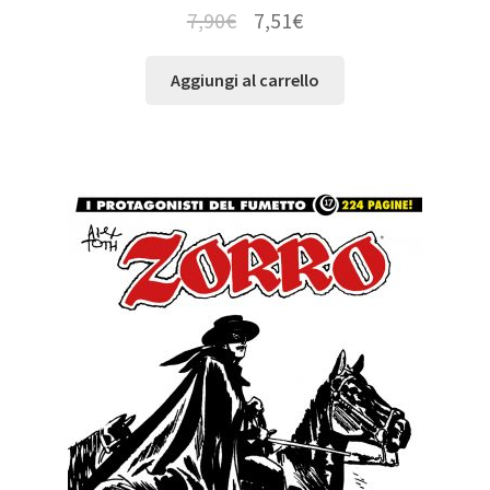
7,90
€
7,51
€
Aggiungi al carrello