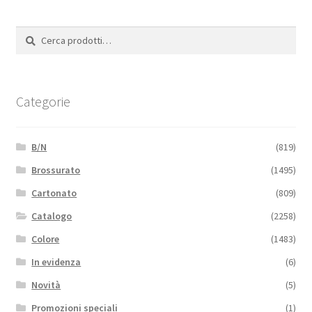
Cerca:
Cerca
Categorie
B/N
(819)
Brossurato
(1495)
Cartonato
(809)
Catalogo
(2258)
Colore
(1483)
In evidenza
(6)
Novità
(5)
Promozioni speciali
(1)