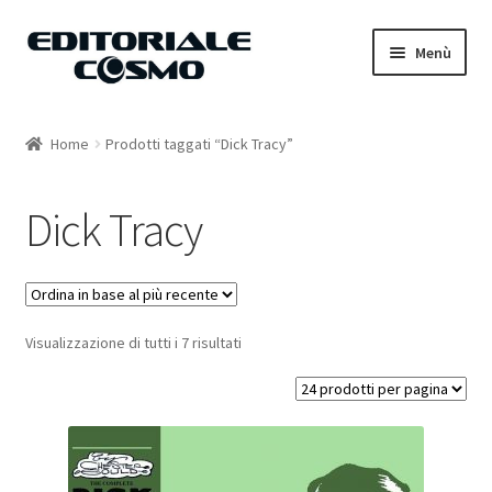
Vai
Vai
Menù
alla
al
navigazione
contenuto
Home
Home
Prodotti taggati “Dick Tracy”
Catalogo
Dick Tracy
Carrello
Il mio account
Visualizzazione di tutti i 7 risultati