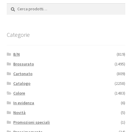
Cerca:
Cerca
Categorie
B/N
(819)
Brossurato
(1495)
Cartonato
(809)
Catalogo
(2258)
Colore
(1483)
In evidenza
(6)
Novità
(5)
Promozioni speciali
(1)
Prossimamente
(24)