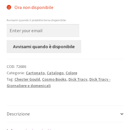
Ora non disponibile
Avvisami quando il prodotto torna disponibile:
Avvisami quando è disponibile
COD:
72686
Categorie:
Cartonato
,
Catalogo
,
Colore
Tag:
Chester Gould
,
Cosmo Books
,
Dick Tracy
,
Dick Tracy -
Giornaliere e domenicali
Descrizione