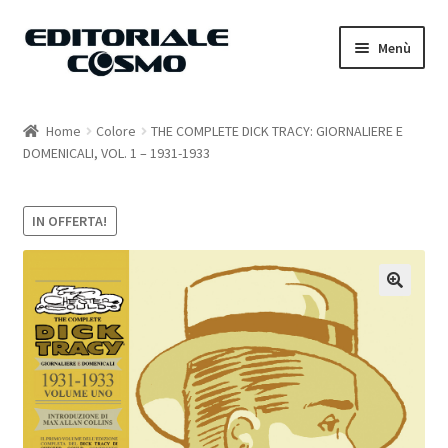
Vai
Vai
Menù
alla
al
navigazione
contenuto
Home
Home
Colore
THE COMPLETE DICK TRACY: GIORNALIERE E
DOMENICALI, VOL. 1 – 1931-1933
Catalogo
Carrello
IN OFFERTA!
Il mio account