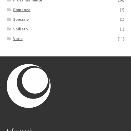
Romanzo
(2)
Speciale
(1)
Spillato
(1)
Varie
(11)
Info legali