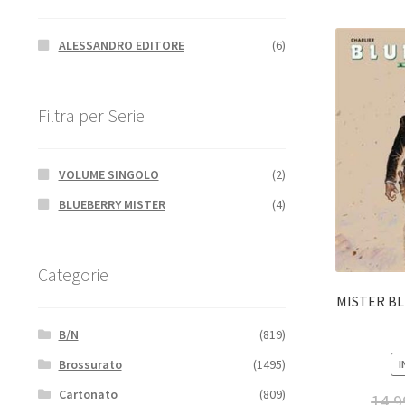
ALESSANDRO EDITORE
(6)
Filtra per Serie
VOLUME SINGOLO
(2)
BLUEBERRY MISTER
(4)
Categorie
MISTER BL
B/N
(819)
Brossurato
(1495)
I
Cartonato
(809)
14,9