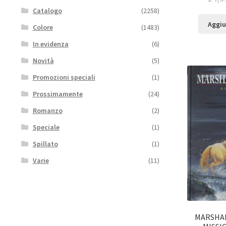
Catalogo
(2258)
Aggiu
Colore
(1483)
In evidenza
(6)
Novità
(5)
Promozioni speciali
(1)
Prossimamente
(24)
Romanzo
(2)
Speciale
(1)
Spillato
(1)
Varie
(11)
MARSHAL