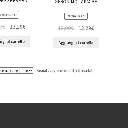
ONE SHERMAN
GERONIMO L’APACHE
N OFFERTA!
IN OFFERTA!
9
€
13,29
€
13,99
€
13,29
€
ngi al carrello
Aggiungi al carrello
Visualizzazione di tutti i 6 risultati