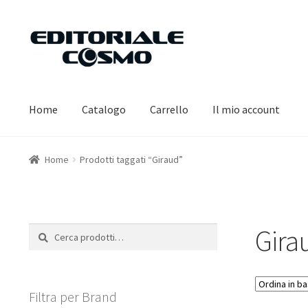
Vai
Vai
alla
al
navigazione
contenuto
Home
Catalogo
Carrello
Il mio account
Home
Prodotti taggati “Giraud”
Gira
Cerca:
Cerca
Filtra per Brand