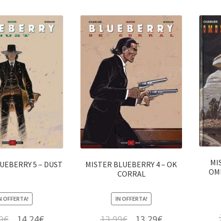
MI
UEBERRY 5 – DUST
MISTER BLUEBERRY 4 – OK
OM
CORRAL
N OFFERTA!
IN OFFERTA!
9
€
14,24
€
13,99
€
13,29
€