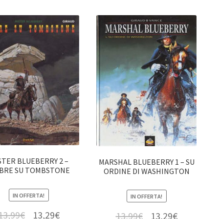
STER BLUEBERRY 2 –
MARSHAL BLUEBERRY 1 – SU
BRE SU TOMBSTONE
ORDINE DI WASHINGTON
IN OFFERTA!
IN OFFERTA!
13,99
€
13,29
€
13,99
€
13,29
€