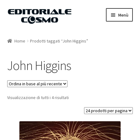
Vai
Vai
Menù
alla
al
navigazione
contenuto
Home
Home
Prodotti taggati “John Higgins”
Catalogo
John Higgins
Carrello
Il mio account
Visualizzazione di tutti i 4 risultati