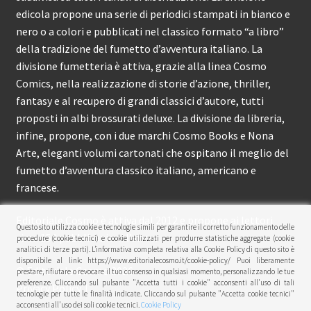
edicola propone una serie di periodici stampati in bianco e
nero o a colori e pubblicati nel classico formato “a libro”
della tradizione del fumetto d’avventura italiano. La
divisione fumetteria è attiva, grazie alla linea Cosmo
Comics, nella realizzazione di storie d’azione, thriller,
fantasy e al recupero di grandi classici d’autore, tutti
proposti in albi brossurati deluxe. La divisione da libreria,
infine, propone, con i due marchi Cosmo Books e Nona
Arte, eleganti volumi cartonati che ospitano il meglio del
fumetto d’avventura classico italiano, americano e
francese.
Editoriale Cosmo è attiva dal 2012 e propone ai lettori
Questo sito utilizza cookie e tecnologie simili per garantire il corretto funzionamento delle
circa 150 pubblicazioni l’anno.
procedure (cookie tecnici) e cookie utilizzati per produrre statistiche aggregate (cookie
analitici di terze parti). L’informativa completa relativa alla Cookie Policy di questo sito è
disponibile al link: https://www.editorialecosmo.it/cookie-policy/ Puoi liberamente
© Editoriale Cosmo 2026
prestare, rifiutare o revocare il tuo consenso in qualsiasi momento, personalizzando le tue
preferenze. Cliccando sul pulsante "Accetta tutti i cookie" acconsenti all'uso di tali
Privacy Policy
tecnologie per tutte le finalità indicate. Cliccando sul pulsante "Accetta cookie tecnici"
acconsenti all'uso dei soli cookie tecnici.
Cookie Policy