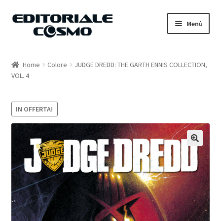
Vai
Vai
Menù
alla
al
navigazione
contenuto
Home
Home
Colore
JUDGE DREDD: THE GARTH ENNIS COLLECTION,
VOL. 4
Catalogo
Carrello
IN OFFERTA!
Il mio account