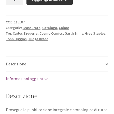
COD:
115187
Categorie:
Brossurato
,
Catalogo
,
Colore
Tag:
Carlos Ezquerra
,
Cosmo Comics
,
Garth Ennis
,
Greg Staples
,
John Higgins
,
Judge Dredd
Descrizione
Informazioni aggiuntive
Descrizione
Prosegue la pubblicazione integrale e cronologica di tutte