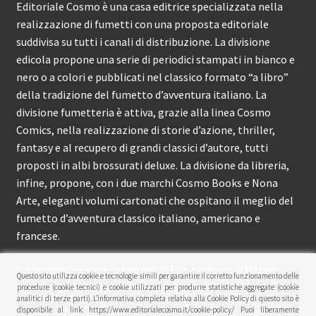
Editoriale Cosmo è una casa editrice specializzata nella
realizzazione di fumetti con una proposta editoriale
suddivisa su tutti i canali di distribuzione. La divisione
edicola propone una serie di periodici stampati in bianco e
nero o a colori e pubblicati nel classico formato “a libro”
della tradizione del fumetto d’avventura italiano. La
divisione fumetteria è attiva, grazie alla linea Cosmo
Comics, nella realizzazione di storie d’azione, thriller,
fantasy e al recupero di grandi classici d’autore, tutti
proposti in albi brossurati deluxe. La divisione da libreria,
infine, propone, con i due marchi Cosmo Books e Nona
Arte, eleganti volumi cartonati che ospitano il meglio del
fumetto d’avventura classico italiano, americano e
francese.
Editoriale Cosmo è attiva dal 2012 e propone ai lettori
Questo sito utilizza cookie e tecnologie simili per garantire il corretto funzionamento delle
circa 150 pubblicazioni l’anno.
procedure (cookie tecnici) e cookie utilizzati per produrre statistiche aggregate (cookie
analitici di terze parti). L’informativa completa relativa alla Cookie Policy di questo sito è
disponibile al link: https://www.editorialecosmo.it/cookie-policy/ Puoi liberamente