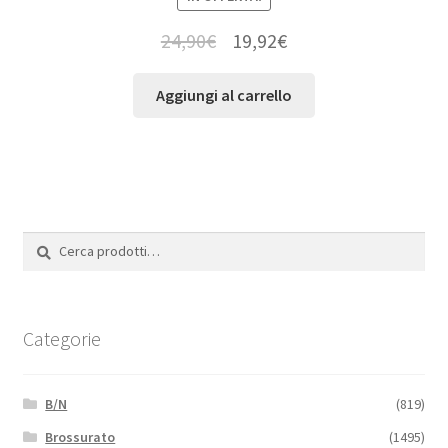
24,90
€
19,92
€
Aggiungi al carrello
Cerca:
Cerca
Categorie
B/N
(819)
Brossurato
(1495)