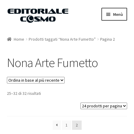
Vai
Vai
Menù
alla
al
navigazione
contenuto
Home
Home
Prodotti taggati “Nona Arte Fumetto”
Pagina 2
Catalogo
Nona Arte Fumetto
Carrello
Il mio account
25–32 di 32 risultati
1
2