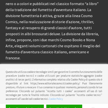
nero o a colori e pubblicati nel classico formato “a libro”
della tradizione del fumetto d’avventura italiano. La
divisione fumetteria è attiva, grazie alla linea Cosmo
Comics, nella realizzazione di storie d’azione, thriller,
fantasy e al recupero di grandi classici d’autore, tutti
proposti in albi brossurati deluxe. La divisione da libreria,
infine, propone, con i due marchi Cosmo Books e Nona
Arte, eleganti volumi cartonati che ospitano il meglio del
fumetto d’avventura classico italiano, americano e
francese.
Editoriale Cosmo è attiva dal 2012 e propone ai lettori
Questo sito utilizza cookie e tecnologie simili per garantire il corretto funzionamento delle
circa 150 pubblicazioni l’anno.
procedure (cookie tecnici) e cookie utilizzati per produrre statistiche aggregate (cookie
analitici di terze parti). L’informativa completa relativa alla Cookie Policy di questo sito è
disponibile al link: https://www.editorialecosmo.it/cookie-policy/ Puoi liberamente
© Editoriale Cosmo 2026
prestare, rifiutare o revocare il tuo consenso in qualsiasi momento, personalizzando le tue
preferenze. Cliccando sul pulsante "Accetta tutti i cookie" acconsenti all'uso di tali
Privacy Policy
tecnologie per tutte le finalità indicate. Cliccando sul pulsante "Accetta cookie tecnici"
acconsenti all'uso dei soli cookie tecnici.
Cookie Policy