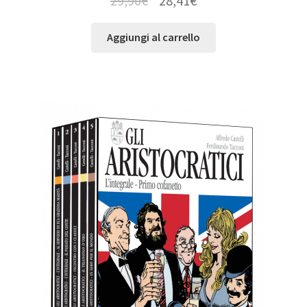
29,90
€
28,41
€
Aggiungi al carrello