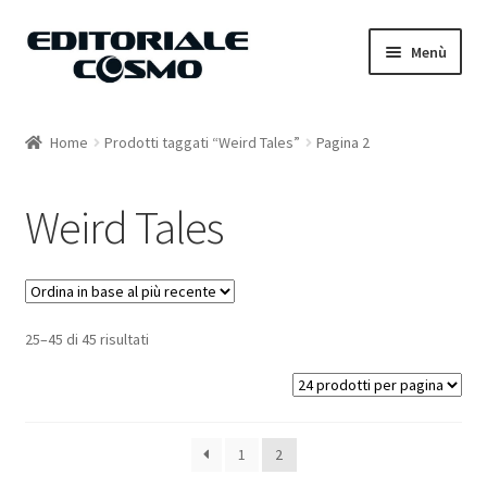
Vai
Vai
Menù
alla
al
navigazione
contenuto
Home
Home
Prodotti taggati “Weird Tales”
Pagina 2
Catalogo
Weird Tales
Carrello
Il mio account
25–45 di 45 risultati
1
2