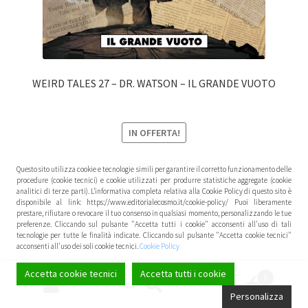
WEIRD TALES 27 – DR. WATSON – IL GRANDE VUOTO
IN OFFERTA!
3,50
€
3,33
€
Questo sito utilizza cookie e tecnologie simili per garantire il corretto funzionamento delle
procedure (cookie tecnici) e cookie utilizzati per produrre statistiche aggregate (cookie
analitici di terze parti). L’informativa completa relativa alla Cookie Policy di questo sito è
Leggi tutto
disponibile al link: https://www.editorialecosmo.it/cookie-policy/ Puoi liberamente
prestare, rifiutare o revocare il tuo consenso in qualsiasi momento, personalizzando le tue
preferenze. Cliccando sul pulsante "Accetta tutti i cookie" acconsenti all'uso di tali
tecnologie per tutte le finalità indicate. Cliccando sul pulsante "Accetta cookie tecnici"
acconsenti all'uso dei soli cookie tecnici.
Cookie Policy
Accetta cookie tecnici
Accetta tutti i cookie
0
Cerca:
Cerca
Personalizza