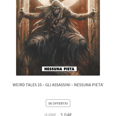
WEIRD TALES 10 – GLI ASSASSINI – NESSUNA PIETA’
IN OFFERTA!
3,20
€
3,04
€