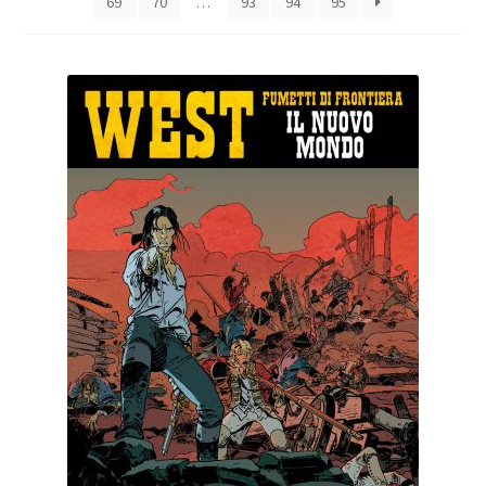
69
70
…
93
94
95