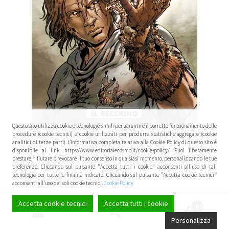
Questo sito utilizza cookie e tecnologie simili per garantire il corretto funzionamento delle
procedure (cookie tecnici) e cookie utilizzati per produrre statistiche aggregate (cookie
analitici di terze parti). L’informativa completa relativa alla Cookie Policy di questo sito è
MAGUS – IL BECCHINO
disponibile al link: https://www.editorialecosmo.it/cookie-policy/ Puoi liberamente
prestare, rifiutare o revocare il tuo consenso in qualsiasi momento, personalizzando le tue
preferenze. Cliccando sul pulsante "Accetta tutti i cookie" acconsenti all'uso di tali
tecnologie per tutte le finalità indicate. Cliccando sul pulsante "Accetta cookie tecnici"
IN OFFERTA!
acconsenti all'uso dei soli cookie tecnici.
Cookie Policy
5,00
€
4,75
€
Accetta cookie tecnici
Accetta tutti i cookie
0
Cerca:
Cerca
Personalizza