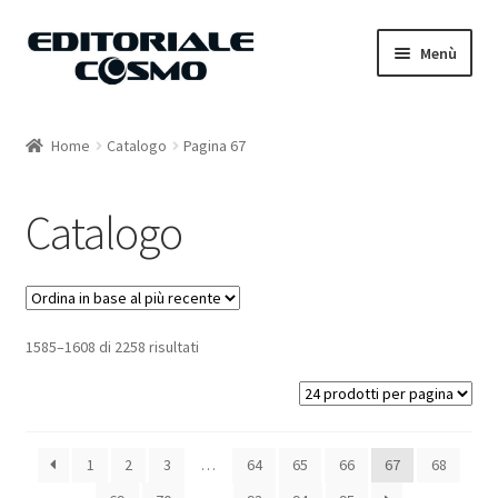
Vai
Vai
Menù
alla
al
navigazione
contenuto
Home
Home
Catalogo
Pagina 67
Catalogo
Catalogo
Carrello
Il mio account
1585–1608 di 2258 risultati
1
2
3
…
64
65
66
67
68