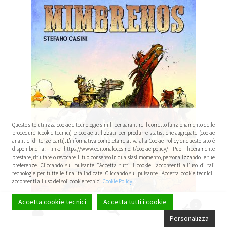
Questo sito utilizza cookie e tecnologie simili per garantire il corretto funzionamento delle
procedure (cookie tecnici) e cookie utilizzati per produrre statistiche aggregate (cookie
analitici di terze parti). L’informativa completa relativa alla Cookie Policy di questo sito è
disponibile al link: https://www.editorialecosmo.it/cookie-policy/ Puoi liberamente
prestare, rifiutare o revocare il tuo consenso in qualsiasi momento, personalizzando le tue
preferenze. Cliccando sul pulsante "Accetta tutti i cookie" acconsenti all'uso di tali
tecnologie per tutte le finalità indicate. Cliccando sul pulsante "Accetta cookie tecnici"
acconsenti all'uso dei soli cookie tecnici.
Cookie Policy
Accetta cookie tecnici
Accetta tutti i cookie
0
Cerca:
Cerca
Personalizza