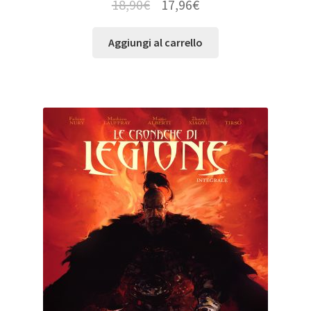
18,90
€
17,96
€
Aggiungi al carrello