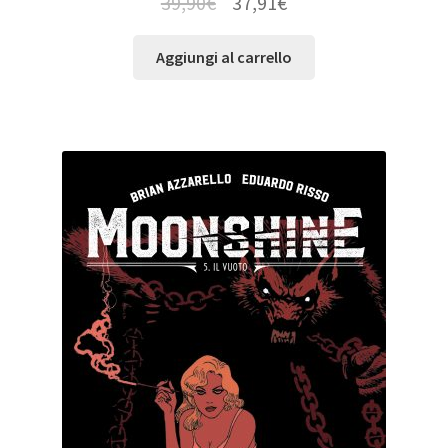
39,90
€
37,91
€
Aggiungi al carrello