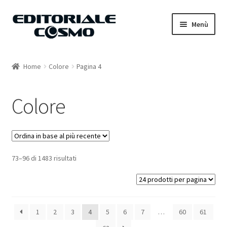
Vai
Vai
Menù
alla
al
navigazione
contenuto
Home
Home
Colore
Pagina 4
Catalogo
Colore
Carrello
Il mio account
73–96 di 1483 risultati
1
2
3
4
5
6
7
…
60
61