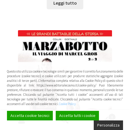
Leggi tutto
Questo sito utilizza cookie e tecnologie simili per garantire il corretto funzionamento delle
procedure (cookie tecnici) e cookie utilizzati per produrre statistiche aggregate (cookie
analitici di terze parti). L’informativa completa relativa alla Cookie Policy di questo sito è
disponibile al link: https://www.editorialecosmo.it/cookie-policy/ Puoi liberamente
prestare, rifiutare o revocare il tuo consenso in qualsiasi momento, personalizzando le tue
preferenze. Cliccando sul pulsante "Accetta tutti i cookie" acconsenti all'uso di tali
tecnologie per tutte le finalità indicate. Cliccando sul pulsante "Accetta cookie tecnici"
acconsenti all'uso dei soli cookie tecnici.
Cookie Policy
Accetta cookie tecnici
Accetta tutti i cookie
0
Cerca:
Cerca
Personalizza