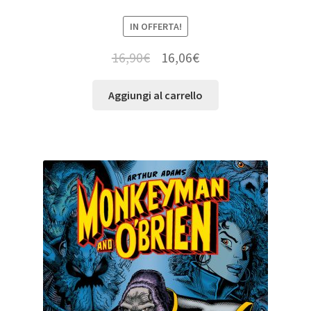
IN OFFERTA!
16,90
€
16,06
€
Aggiungi al carrello