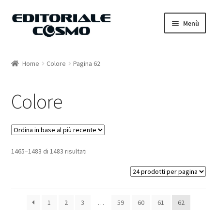
Vai
Vai
Menù
alla
al
navigazione
contenuto
Home
Home
Colore
Pagina 62
Catalogo
Colore
Carrello
Il mio account
1465–1483 di 1483 risultati
1
2
3
…
59
60
61
62