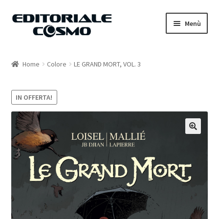
Vai
Vai
Menù
alla
al
navigazione
contenuto
Home
Home
Colore
LE GRAND MORT, VOL. 3
Catalogo
IN OFFERTA!
Carrello
Il mio account