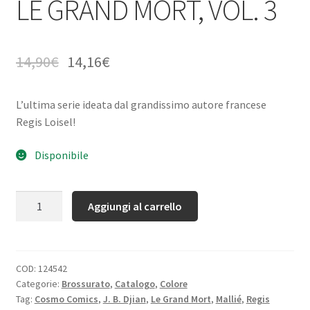
LE GRAND MORT, VOL. 3
14,90
€
14,16
€
L’ultima serie ideata dal grandissimo autore francese
Regis Loisel!
Disponibile
Quantità
Aggiungi al carrello
COD:
124542
Categorie:
Brossurato
,
Catalogo
,
Colore
Tag:
Cosmo Comics
,
J. B. Djian
,
Le Grand Mort
,
Mallié
,
Regis