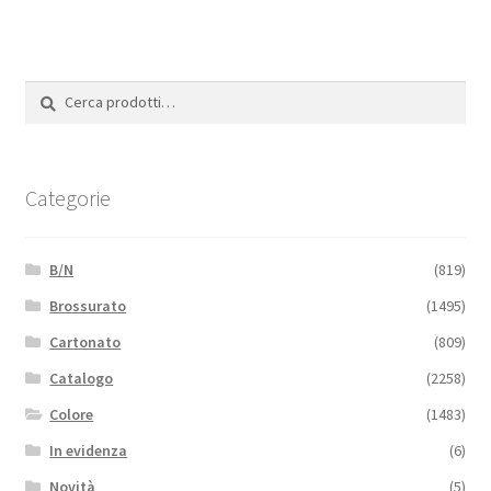
Cerca:
Cerca
Categorie
B/N
(819)
Brossurato
(1495)
Cartonato
(809)
Catalogo
(2258)
Colore
(1483)
In evidenza
(6)
Novità
(5)