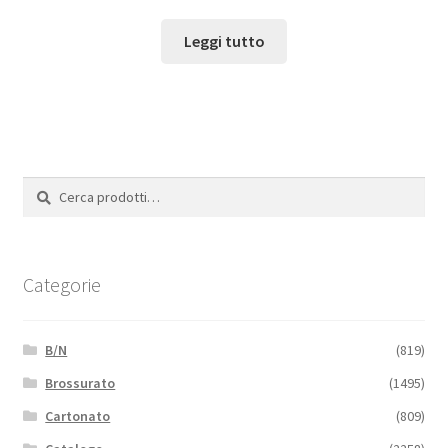
Leggi tutto
Cerca:
Cerca
Categorie
B/N
(819)
Brossurato
(1495)
Cartonato
(809)