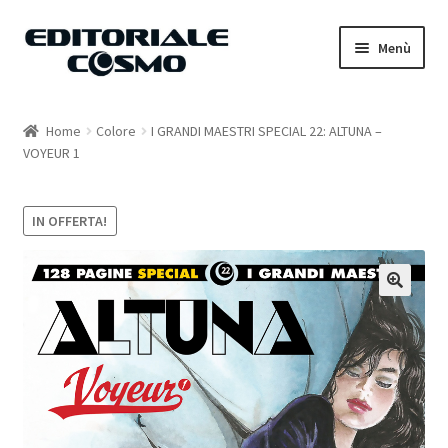
Vai
Vai
Menù
alla
al
navigazione
contenuto
Home
Home
Colore
I GRANDI MAESTRI SPECIAL 22: ALTUNA –
VOYEUR 1
Catalogo
Carrello
IN OFFERTA!
Il mio account