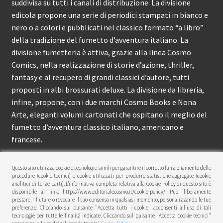
suddivisa su tutti i canali di distribuzione. La divisione
edicola propone una serie di periodici stampati in bianco e
nero o a colori e pubblicati nel classico formato “a libro”
della tradizione del fumetto d’avventura italiano. La
divisione fumetteria è attiva, grazie alla linea Cosmo
Comics, nella realizzazione di storie d’azione, thriller,
fantasy e al recupero di grandi classici d’autore, tutti
proposti in albi brossurati deluxe. La divisione da libreria,
infine, propone, con i due marchi Cosmo Books e Nona
Arte, eleganti volumi cartonati che ospitano il meglio del
fumetto d’avventura classico italiano, americano e
francese.
Editoriale Cosmo è attiva dal 2012 e propone ai lettori
Questo sito utilizza cookie e tecnologie simili per garantire il corretto funzionamento delle
circa 150 pubblicazioni l’anno.
procedure (cookie tecnici) e cookie utilizzati per produrre statistiche aggregate (cookie
analitici di terze parti). L’informativa completa relativa alla Cookie Policy di questo sito è
disponibile al link: https://www.editorialecosmo.it/cookie-policy/ Puoi liberamente
© Editoriale Cosmo 2026
prestare, rifiutare o revocare il tuo consenso in qualsiasi momento, personalizzando le tue
preferenze. Cliccando sul pulsante "Accetta tutti i cookie" acconsenti all'uso di tali
Privacy Policy
tecnologie per tutte le finalità indicate. Cliccando sul pulsante "Accetta cookie tecnici"