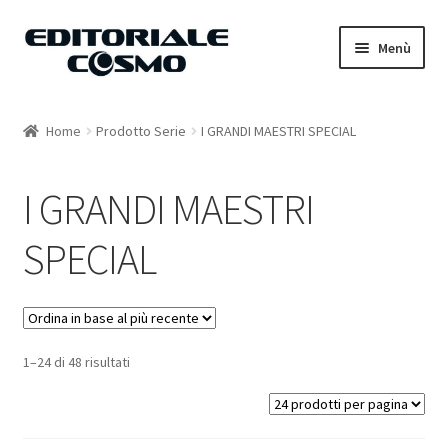
Vai
Vai
Menù
alla
al
navigazione
contenuto
Home
Home
Prodotto Serie
I GRANDI MAESTRI SPECIAL
Catalogo
I GRANDI MAESTRI
Carrello
SPECIAL
Il mio account
1–24 di 48 risultati