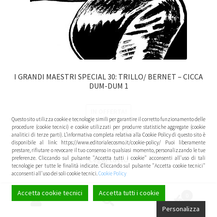
I GRANDI MAESTRI SPECIAL 30: TRILLO/ BERNET – CICCA
DUM-DUM 1
IN OFFERTA!
Questo sito utilizza cookie e tecnologie simili per garantire il corretto funzionamento delle
procedure (cookie tecnici) e cookie utilizzati per produrre statistiche aggregate (cookie
5,90
€
5,61
€
analitici di terze parti). L’informativa completa relativa alla Cookie Policy di questo sito è
disponibile al link: https://www.editorialecosmo.it/cookie-policy/ Puoi liberamente
prestare, rifiutare o revocare il tuo consenso in qualsiasi momento, personalizzando le tue
Leggi tutto
preferenze. Cliccando sul pulsante "Accetta tutti i cookie" acconsenti all'uso di tali
tecnologie per tutte le finalità indicate. Cliccando sul pulsante "Accetta cookie tecnici"
acconsenti all'uso dei soli cookie tecnici.
Cookie Policy
Accetta cookie tecnici
Accetta tutti i cookie
0
Cerca:
Cerca
Personalizza