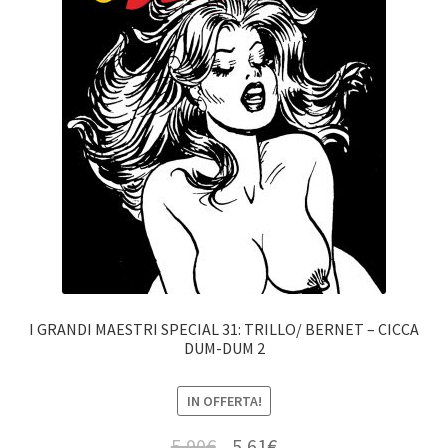
I GRANDI MAESTRI SPECIAL 31: TRILLO/ BERNET – CICCA
DUM-DUM 2
IN OFFERTA!
5,90
€
5,61
€