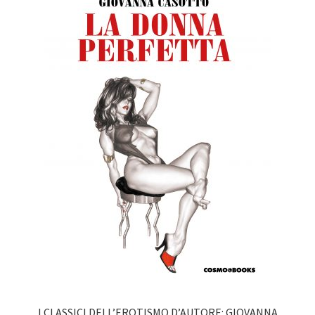
I CLASSICI DELL’EROTISMO D’AUTORE: GIOVANNA