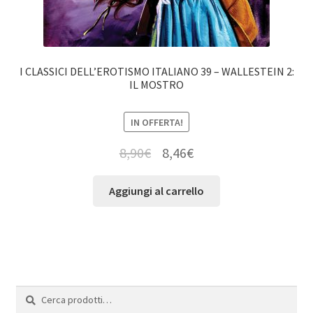
I CLASSICI DELL’EROTISMO ITALIANO 39 – WALLESTEIN 2:
IL MOSTRO
IN OFFERTA!
8,90
€
8,46
€
Aggiungi al carrello
Cerca:
Cerca