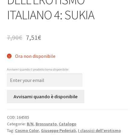
ITALIANO 4: SUKIA
7,90
€
7,51
€
Ora non disponibile
Avvisami quando il prodotto torna disponibile:
Avvisami quando è disponibile
COD:
164585
Categorie:
B/N
,
Brossurato
,
Catalogo
Tag:
Cosmo Color
,
Giuseppe Pederiali
,
I classici dell'erotismo