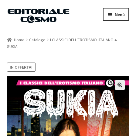
Vai
Vai
Menù
alla
al
navigazione
contenuto
Home
Home
Catalogo
I CLASSICI DELL’EROTISMO ITALIANO 4:
SUKIA
Catalogo
Carrello
IN OFFERTA!
Il mio account