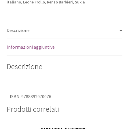
italiano
,
Leone Frollo
,
Renzo Barbieri
,
Sukia
Descrizione
Informazioni aggiuntive
Descrizione
– ISBN: 9788892970076
Prodotti correlati