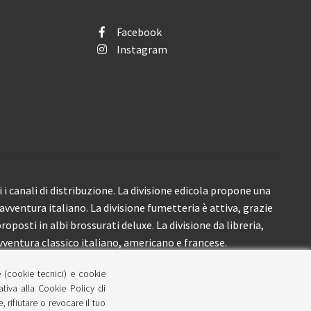
Facebook
Instagram
i canali di distribuzione. La divisione edicola propone una
’avventura italiano. La divisione fumetteria è attiva, grazie
roposti in albi brossurati deluxe. La divisione da libreria,
ventura classico italiano, americano e francese.
e (cookie tecnici) e cookie
lativa alla Cookie Policy di
 rifiutare o revocare il tuo