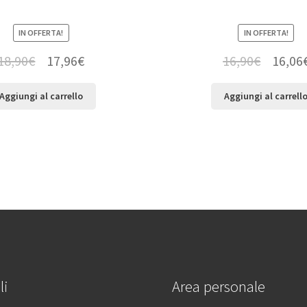
IN OFFERTA!
IN OFFERTA!
18,90
€
17,96
€
16,90
€
16,06
Aggiungi al carrello
Aggiungi al carrell
li
Area personale