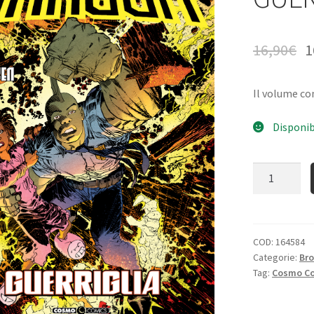
16,90
€
1
Il volume c
Disponib
Quantità
COD:
164584
Categorie:
Bro
Tag:
Cosmo C