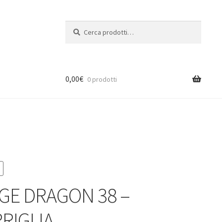
Cerca:
Cerca
0,00
€
0 prodotti
GE DRAGON 38 –
RIGLIA