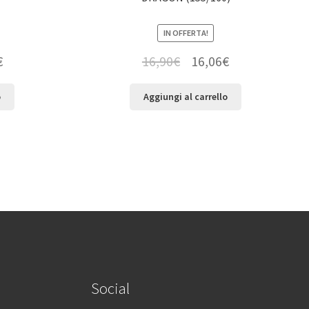
IN OFFERTA!
€
16,90
€
16,06
€
o
Aggiungi al carrello
Social