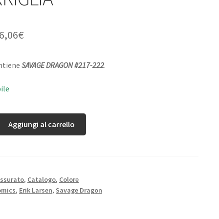
6,06
€
ontiene
SAVAGE DRAGON #217-222
.
ile
Aggiungi al carrello
ssurato
,
Catalogo
,
Colore
omics
,
Erik Larsen
,
Savage Dragon