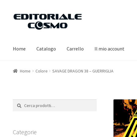
Vai
Vai
alla
al
navigazione
contenuto
Home
Catalogo
Carrello
Il mio account
Home
Colore
SAVAGE DRAGON 38 – GUERRIGLIA
Cerca:
Cerca
Categorie