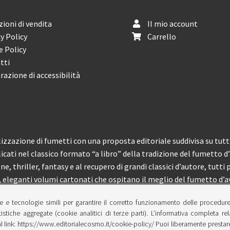
ioni di vendita
Il mio account
y Policy
Carrello
e Policy
tti
razione di accessibilità
izzazione di fumetti con una proposta editoriale suddivisa su tutti 
licati nel classico formato “a libro” della tradizione del fumetto d
, thriller, fantasy e al recupero di grandi classici d’autore, tutti p
eleganti volumi cartonati che ospitano il meglio del fumetto d’av
e e tecnologie simili per garantire il corretto funzionamento delle procedur
 150 pubblicazioni l’anno.
tistiche aggregate (cookie analitici di terze parti). L’informativa completa re
l link: https://www.editorialecosmo.it/cookie-policy/ Puoi liberamente prestare,