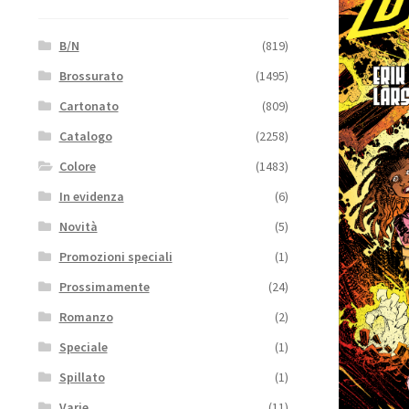
B/N
(819)
Brossurato
(1495)
Cartonato
(809)
Catalogo
(2258)
Colore
(1483)
In evidenza
(6)
Novità
(5)
Promozioni speciali
(1)
Prossimamente
(24)
Romanzo
(2)
Speciale
(1)
Spillato
(1)
Varie
(11)