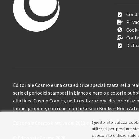
Condiz
Privac
Cooki
Conta
Dichia
Editoriale Cosmo è una casa editrice specializzata nella real
serie di periodici stampati in bianco e nero o a colori e pubb
alla linea Cosmo Comics, nella realizzazione di storie d’azione
infine, propone, con i due marchi Cosmo Books e Nona Arte, 
Questo sito utilizza cooki
Editoriale Cosmo è attiva dal 2012 e propone ai lettori circa
utilizzati per produrre sta
questo sito è disponibile a
© Editoriale Cosmo 2026