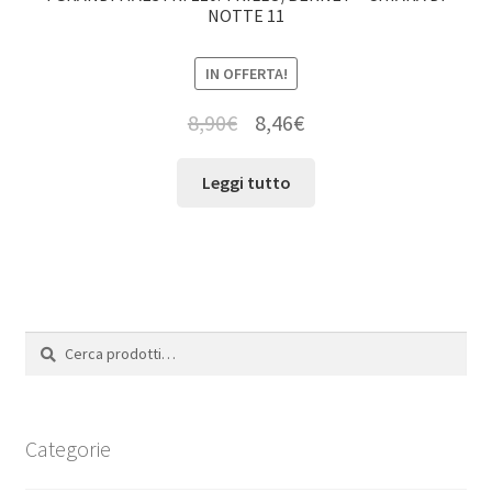
NOTTE 11
IN OFFERTA!
8,90
€
8,46
€
Leggi tutto
Cerca:
Cerca
Categorie