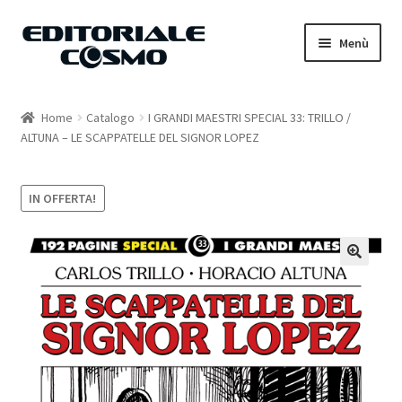
Vai
Vai
Menù
alla
al
navigazione
contenuto
Home
Home
Catalogo
I GRANDI MAESTRI SPECIAL 33: TRILLO /
ALTUNA – LE SCAPPATELLE DEL SIGNOR LOPEZ
Catalogo
Carrello
IN OFFERTA!
Il mio account