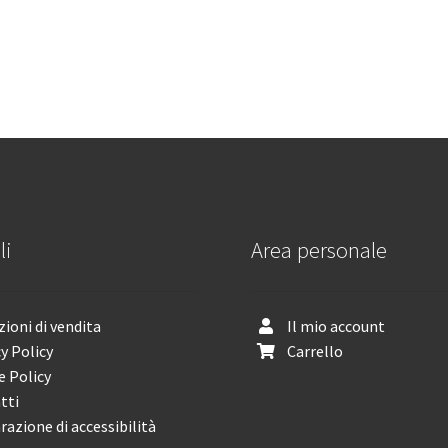
li
Area personale
ioni di vendita
Il mio account
y Policy
Carrello
e Policy
tti
razione di accessibilità