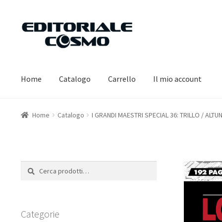
Vai
Vai
alla
al
navigazione
contenuto
Home
Catalogo
Carrello
Il mio account
Home
Catalogo
I GRANDI MAESTRI SPECIAL 36: TRILLO / ALT
Cerca:
Cerca
Categorie