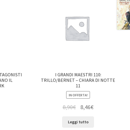
OTAGONISTI
I GRANDI MAESTRI 110:
ANO IL
TRILLO/BERNET – CHIARA DI NOTTE
RK
11
IN OFFERTA!
8,90
€
8,46
€
Leggi tutto