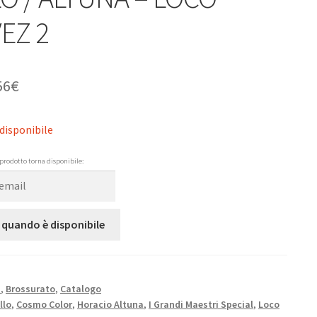
EZ 2
56
€
disponibile
prodotto torna disponibile:
 quando è disponibile
N
,
Brossurato
,
Catalogo
llo
,
Cosmo Color
,
Horacio Altuna
,
I Grandi Maestri Special
,
Loco