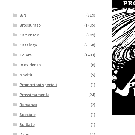
B/N
(819)
Brossurato
(1495)
Cartonato
(809)
Catalogo
(2258)
Colore
(1483)
In evidenza
(6)
Novità
(5)
Promozioni speciali
(1)
Prossimamente
(24)
Romanzo
(2)
Speciale
(1)
Spillato
(1)
Varie
(11)