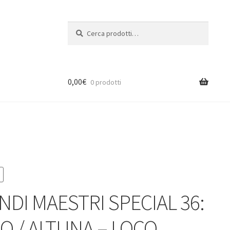
Cerca:
Cerca
0,00
€
0 prodotti
NDI MAESTRI SPECIAL 36:
LO / ALTUNA – LOCO