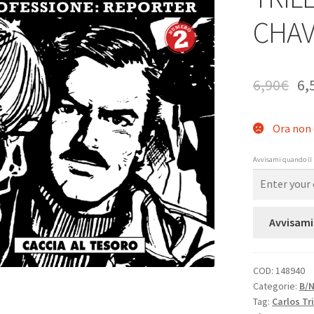
CHAV
6,90
€
6,
Ora non 
Avvisami quando il 
Avvisami
COD:
148940
Categorie:
B/
Tag:
Carlos Tri