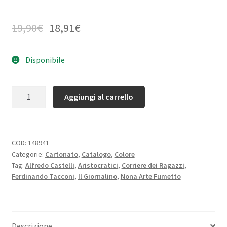
19,90
€
18,91
€
Disponibile
Quantità
Aggiungi al carrello
COD:
148941
Categorie:
Cartonato
,
Catalogo
,
Colore
Tag:
Alfredo Castelli
,
Aristocratici
,
Corriere dei Ragazzi
,
Ferdinando Tacconi
,
Il Giornalino
,
Nona Arte Fumetto
Descrizione