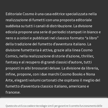
Editoriale Cosmo è una casa editrice specializzata nella
realizzazione di fumetti con una proposta editoriale
suddivisa su tutti i canali di distribuzione. La divisione
edicola propone una serie di periodici stampati in bianco e
nero o a colori e pubblicati nel classico formato “a libro”
della tradizione del fumetto d’avventura italiano. La
divisione fumetteria è attiva, grazie alla linea Cosmo
Comics, nella realizzazione di storie d’azione, thriller,
fantasy e al recupero di grandi classici d’autore, tutti
proposti in albi brossurati deluxe. La divisione da libreria,
infine, propone, con i due marchi Cosmo Books e Nona
Arte, eleganti volumi cartonati che ospitano il meglio del
fumetto d’avventura classico italiano, americano e
francese.
Editoriale Cosmo è attiva dal 2012 e propone ai lettori
Questo sito utilizza cookie e tecnologie simili per garantire il corretto funzionamento delle