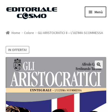
Vai
Vai
Menù
alla
al
navigazione
contenuto
Home
Home
Colore
GLI ARISTOCRATICI 8 – L’ULTIMA SCOMMESSA
Catalogo
IN OFFERTA!
Carrello
Il mio account