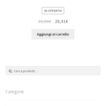
IN OFFERTA!
29,90
€
28,41
€
Aggiungi al carrello
Cerca:
Cerca
Categorie