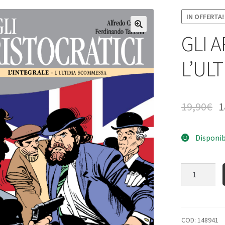
IN OFFERTA!
GLI A
L’UL
19,90
€
1
Disponib
Quantità
COD:
148941