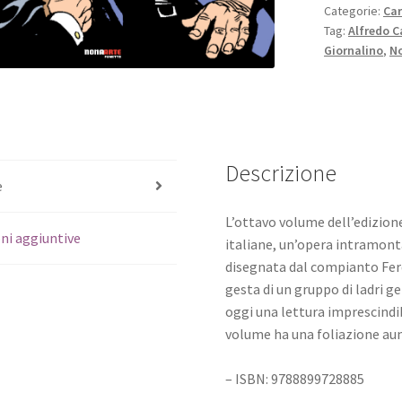
Categorie:
Ca
Tag:
Alfredo C
Giornalino
,
No
Descrizione
e
L’ottavo volume dell’edizione
ni aggiuntive
italiane, un’opera intramonta
disegnata dal compianto Ferdi
gesta di un gruppo di ladri g
oggi una lettura imprescindi
volume ha una foliazione aum
– ISBN: 9788899728885