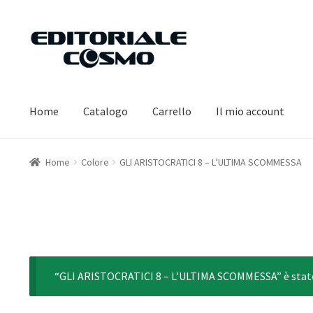
Vai
Vai
alla
al
navigazione
contenuto
Home
Catalogo
Carrello
Il mio account
Home
Colore
GLI ARISTOCRATICI 8 – L’ULTIMA SCOMMESSA
“GLI ARISTOCRATICI 8 – L’ULTIMA SCOMMESSA” è stato 