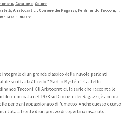
rtonato
,
Catalogo
,
Colore
astelli
,
Aristocratici
,
Corriere dei Ragazzi
,
Ferdinando Tacconi
,
Il
na Arte Fumetto
 integrale di un grande classico delle nuvole parlanti
bile scritta da Alfredo “Martin Mystére” Castelli e
nando Tacconi: Gli Aristocratici, la serie che racconta le
entiluomini nata nel 1973 sul Corriere dei Ragazzi, è ancora
bile per ogni appassionato di fumetto. Anche questo ottavo
entata a fronte di un prezzo di copertina invariato.