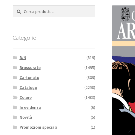
Cerca:
Cerca
Categorie
B/N
(819)
Brossurato
(1495)
Cartonato
(809)
Catalogo
(2258)
Colore
(1483)
In evidenza
(6)
Novità
(5)
Promozioni speciali
(1)