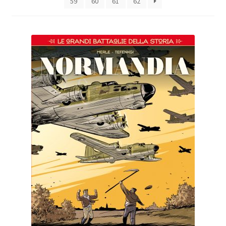
59
60
61
62