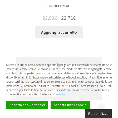
IN OFFERTA!
23,90
€
22,71
€
Aggiungi al carrello
Questo sito utilizza cookie e tecnologie simili per garantire il corretto funzionamento delle
procedure (cookie tecnici) e cookie utilizzati per produrre statistiche aggregate (cookie
analitici di terze parti). L’informativa completa relativa alla Cookie Policy di questo sito è
disponibile al link: https://www.editorialecosmo.it/cookie-policy/ Puoi liberamente
prestare, rifiutare o revocare il tuo consenso in qualsiasi momento, personalizzando le tue
preferenze. Cliccando sul pulsante "Accetta tutti i cookie" acconsenti all'uso di tali
tecnologie per tutte le finalità indicate. Cliccando sul pulsante "Accetta cookie tecnici"
acconsenti all'uso dei soli cookie tecnici.
Cookie Policy
Accetta cookie tecnici
Accetta tutti i cookie
0
Cerca:
Cerca
Personalizza