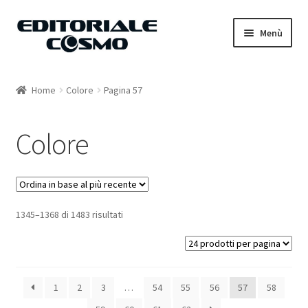
Vai
Vai
Menù
alla
al
navigazione
contenuto
Home
Home
Colore
Pagina 57
Catalogo
Colore
Carrello
Il mio account
1345–1368 di 1483 risultati
1
2
3
…
54
55
56
57
58