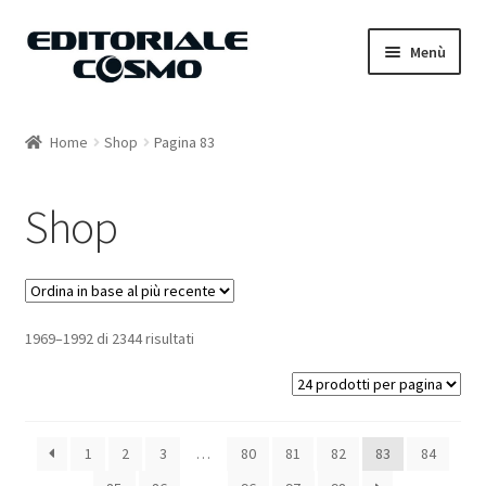
Vai
Vai
Menù
alla
al
navigazione
contenuto
Home
Home
Shop
Pagina 83
Catalogo
Shop
Carrello
Il mio account
1969–1992 di 2344 risultati
1
2
3
…
80
81
82
83
84