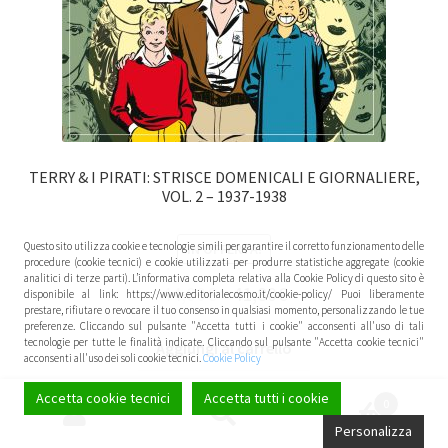
TERRY & I PIRATI: STRISCE DOMENICALI E GIORNALIERE,
VOL. 2 – 1937-1938
Questo sito utilizza cookie e tecnologie simili per garantire il corretto funzionamento delle
IN OFFERTA!
procedure (cookie tecnici) e cookie utilizzati per produrre statistiche aggregate (cookie
analitici di terze parti). L’informativa completa relativa alla Cookie Policy di questo sito è
44,00
€
41,80
€
disponibile al link: https://www.editorialecosmo.it/cookie-policy/ Puoi liberamente
prestare, rifiutare o revocare il tuo consenso in qualsiasi momento, personalizzando le tue
preferenze. Cliccando sul pulsante "Accetta tutti i cookie" acconsenti all'uso di tali
tecnologie per tutte le finalità indicate. Cliccando sul pulsante "Accetta cookie tecnici"
Aggiungi al carrello
acconsenti all'uso dei soli cookie tecnici.
Cookie Policy
Accetta cookie tecnici
Accetta tutti i cookie
0
Cerca:
Cerca
Personalizza