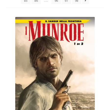
85
86
…
96
97
98