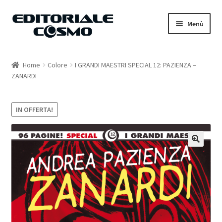
Vai
Vai
Menù
alla
al
navigazione
contenuto
Home
Home
Colore
I GRANDI MAESTRI SPECIAL 12: PAZIENZA –
ZANARDI
Catalogo
Carrello
IN OFFERTA!
Il mio account