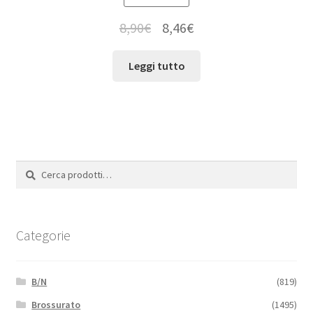
8,90
€
8,46
€
Leggi tutto
Cerca:
Cerca
Categorie
B/N
(819)
Brossurato
(1495)