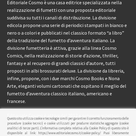
Editoriale Cosmo è una casa editrice specializzata nella
realizzazione di fumetti con una proposta editoriale
suddivisa su tutti i canali di distribuzione. La divisione
edicola propone una serie di periodici stampati in bianco e
nero o a colori e pubblicati nel classico formato “a libro”
della tradizione del fumetto d’avventura italiano. La
divisione fumetteria è attiva, grazie alla linea Cosmo
Comics, nella realizzazione di storie d’azione, thriller,
fantasy e al recupero di grandi classici d’autore, tutti
proposti in albi brossurati deluxe. La divisione da libreria,
infine, propone, con i due marchi Cosmo Books e Nona
Arte, eleganti volumi cartonati che ospitano il meglio del
fumetto d’avventura classico italiano, americano e
francese.
Editoriale Cosmo è attiva dal 2012 e propone ai lettori
Questo sito utilizza cookie e tecnologie simili per garantire il corretto funzionamento delle
circa 150 pubblicazioni l’anno.
procedure (cookie tecnici) e cookie utilizzati per produrre statistiche aggregate (cookie
analitici di terze parti). L’informativa completa relativa alla Cookie Policy di questo sito è
disponibile al link: https://www.editorialecosmo.it/cookie-policy/ Puoi liberamente