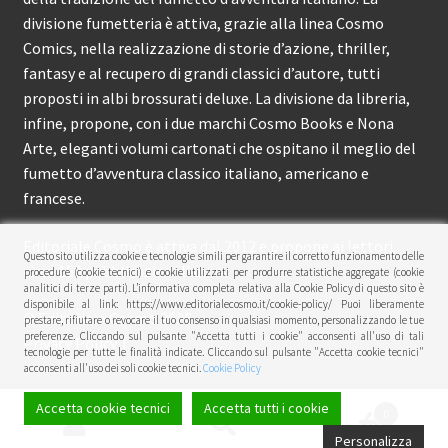
divisione fumetteria è attiva, grazie alla linea Cosmo
Comics, nella realizzazione di storie d’azione, thriller,
fantasy e al recupero di grandi classici d’autore, tutti
proposti in albi brossurati deluxe. La divisione da libreria,
infine, propone, con i due marchi Cosmo Books e Nona
Arte, eleganti volumi cartonati che ospitano il meglio del
fumetto d’avventura classico italiano, americano e
francese.
Editoriale Cosmo è attiva dal 2012 e propone ai lettori
Questo sito utilizza cookie e tecnologie simili per garantire il corretto funzionamento delle
circa 150 pubblicazioni l’anno.
procedure (cookie tecnici) e cookie utilizzati per produrre statistiche aggregate (cookie
analitici di terze parti). L’informativa completa relativa alla Cookie Policy di questo sito è
disponibile al link: https://www.editorialecosmo.it/cookie-policy/ Puoi liberamente
© Editoriale Cosmo 2026
prestare, rifiutare o revocare il tuo consenso in qualsiasi momento, personalizzando le tue
preferenze. Cliccando sul pulsante "Accetta tutti i cookie" acconsenti all'uso di tali
Privacy Policy
tecnologie per tutte le finalità indicate. Cliccando sul pulsante "Accetta cookie tecnici"
acconsenti all'uso dei soli cookie tecnici.
Cookie Policy
Accetta cookie tecnici
Accetta tutti i cookie
0
Cerca:
Cerca
Personalizza