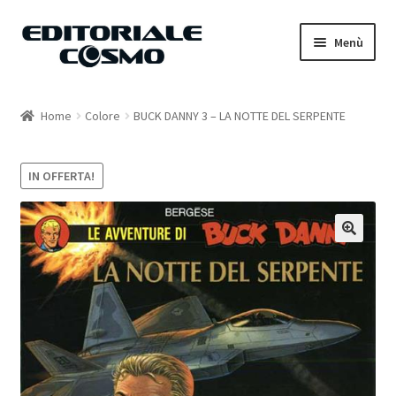
Vai
Vai
Menù
alla
al
navigazione
contenuto
Home
Home
Colore
BUCK DANNY 3 – LA NOTTE DEL SERPENTE
Catalogo
IN OFFERTA!
Carrello
Il mio account