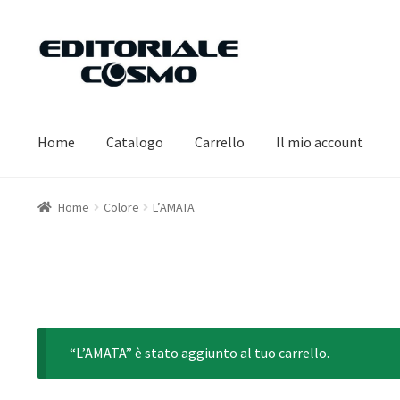
Vai
Vai
alla
al
navigazione
contenuto
Home
Catalogo
Carrello
Il mio account
Home
Colore
L’AMATA
“L’AMATA” è stato aggiunto al tuo carrello.