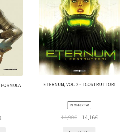
ETERNUM, VOL. 2 – I COSTRUTTORI
LA FORMULA
IN OFFERTA!
14,90
€
14,16
€
€