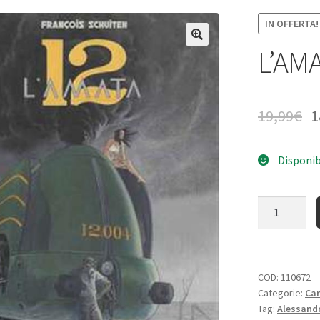
IN OFFERTA!
L’AM
19,99
€
1
Disponib
Quantità
COD:
110672
Categorie:
Ca
Tag:
Alessandr