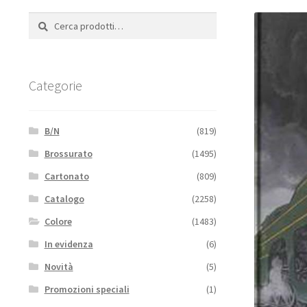
Cerca:
Cerca
Categorie
B/N
(819)
Brossurato
(1495)
Cartonato
(809)
Catalogo
(2258)
Colore
(1483)
In evidenza
(6)
Novità
(5)
Promozioni speciali
(1)