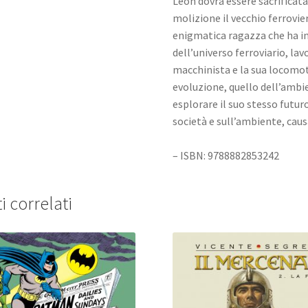
Leon dovrà essere sacrificata
molizione il vecchio ferrovier
enigmatica ragazza che ha i
dell’universo ferroviario, la
macchinista e la sua locomot
evoluzione, quello dell’ambien
esplorare il suo stesso futur
società e sull’ambiente, cau
– ISBN: 9788882853242
i correlati