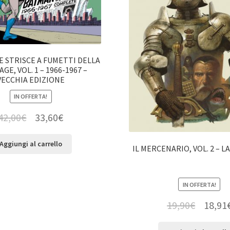
E STRISCE A FUMETTI DELLA
AGE, VOL. 1 – 1966-1967 –
VECCHIA EDIZIONE
IN OFFERTA!
42,00
€
33,60
€
Aggiungi al carrello
IL MERCENARIO, VOL. 2 – 
IN OFFERTA!
19,90
€
18,91