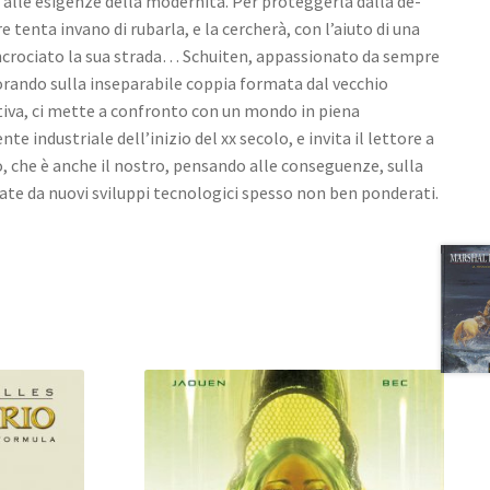
 alle esigenze della modernità. Per proteggerla dalla de­
e tenta invano di rubarla, e la cercherà, con l’aiuto di una
ncrociato la sua strada… Schuiten, appassionato da sempre
vorando sulla inseparabile coppia formata dal vecchio
iva, ci mette a confronto con un mondo in piena
te industriale dell’inizio del xx secolo, e invita il lettore a
o, che è anche il nostro, pensando alle conseguenze, sulla
sate da nuovi sviluppi tecnologici spesso non ben ponderati.