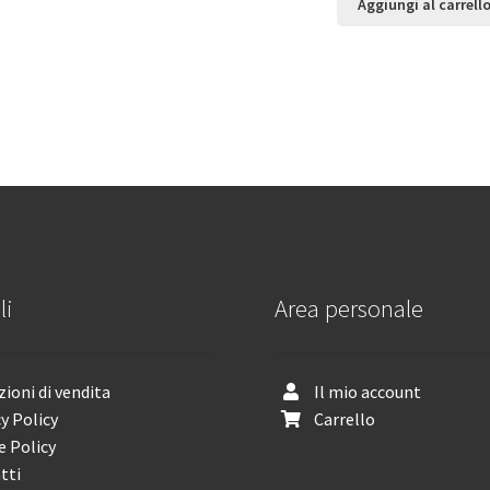
Aggiungi al carrell
li
Area personale
ioni di vendita
Il mio account
y Policy
Carrello
e Policy
tti