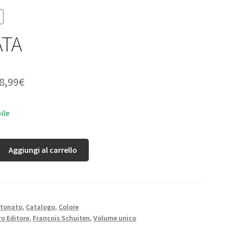
ATA
8,99
€
ile
Aggiungi al carrello
rtonato
,
Catalogo
,
Colore
o Editore
,
François Schuiten
,
Volume unico