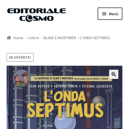
Vai
Vai
Menù
alla
al
navigazione
contenuto
Home
Home
Colore
BLAKE E MORTIMER – L’ONDA SEPTIMUS
Catalogo
IN OFFERTA!
Carrello
Il mio account