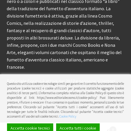
nero o a colori e pubblicati nel classico formato “a libro”
della tradizione del fumetto d’avventura italiano. La
divisione fumetteria è attiva, grazie alla linea Cosmo
Comics, nella realizzazione di storie d’azione, thriller,
fantasy e al recupero di grandi classici d’autore, tutti
proposti in albi brossurati deluxe. La divisione da libreria,
infine, propone, con i due marchi Cosmo Books e Nona
Arte, eleganti volumi cartonati che ospitano il meglio del
fumetto d’avventura classico italiano, americano e
francese.
Editoriale Cosmo è attiva dal 2012 e propone ai lettori
Questo sito utilizza cookie e tecnologie simili per garantire il corretto funzionamento delle
circa 150 pubblicazioni l’anno.
procedure (cookie tecnici) e cookie utilizzati per produrre statistiche aggregate (cookie
analitici di terze parti). L’informativa completa relativa alla Cookie Policy di questo sito è
disponibile al link: https://www.editorialecosmo.it/cookie-policy/ Puoi liberamente
© Editoriale Cosmo 2026
prestare, rifiutare o revocare il tuo consenso in qualsiasi momento, personalizzando le tue
preferenze. Cliccando sul pulsante "Accetta tutti i cookie" acconsenti all'uso di tali
Privacy Policy
tecnologie per tutte le finalità indicate. Cliccando sul pulsante "Accetta cookie tecnici"
acconsenti all'uso dei soli cookie tecnici.
Cookie Policy
Accetta cookie tecnici
Accetta tutti i cookie
0