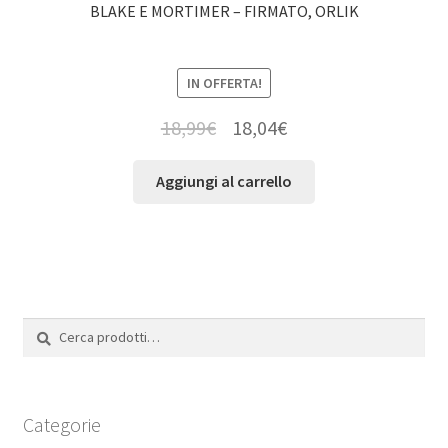
BLAKE E MORTIMER – FIRMATO, ORLIK
IN OFFERTA!
18,99
€
18,04
€
Aggiungi al carrello
Cerca:
Cerca
Categorie