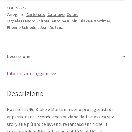
COD:
55242
Categorie:
Cartonato
,
Catalogo
,
Colore
Tag:
Alessandro Editore
,
Antoine Aubin
,
Blake e Mortimer
,
Etienne Schréder
,
Jean Dufaux
Descrizione
Informazioni aggiuntive
Descrizione
Nati nel 1946, Blake e Mortimer sono protagonisti di
appassionanti vicende che spaziano dalla classica spy-
story alle più ardite avventure fantascientifiche. Il
creatore Edgar Pierre Jacobs, dal 1946 al 1972 ha