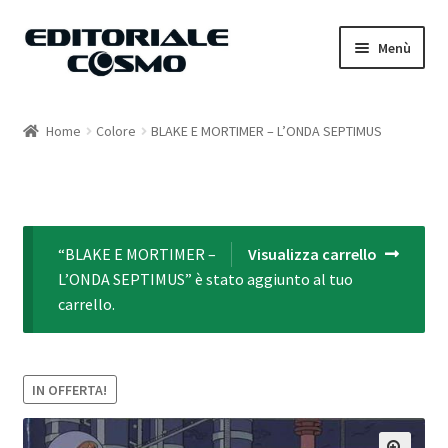
Vai
Vai
Menù
alla
al
navigazione
contenuto
Home
Home
Colore
BLAKE E MORTIMER – L’ONDA SEPTIMUS
Catalogo
Carrello
“BLAKE E MORTIMER –
Visualizza carrello
Il mio account
L’ONDA SEPTIMUS” è stato aggiunto al tuo
carrello.
IN OFFERTA!