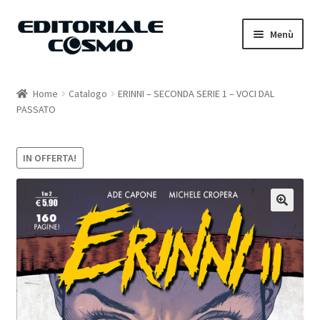
Vai
Vai
Menù
alla
al
navigazione
contenuto
Home
Home
Catalogo
ERINNI – SECONDA SERIE 1 – VOCI DAL
PASSATO
Catalogo
Carrello
IN OFFERTA!
Il mio account