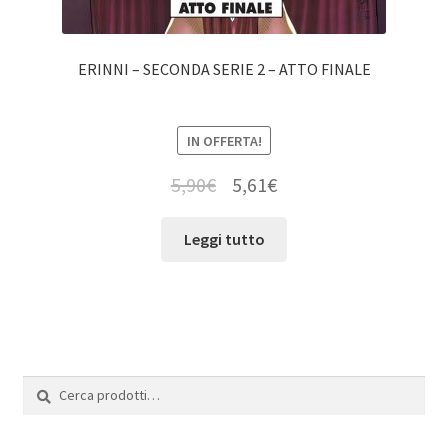
ERINNI – SECONDA SERIE 2 – ATTO FINALE
IN OFFERTA!
5,90
€
5,61
€
Leggi tutto
Cerca:
Cerca