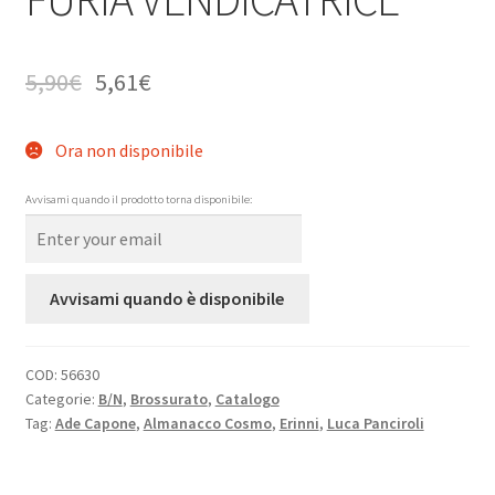
5,90
€
5,61
€
Ora non disponibile
Avvisami quando il prodotto torna disponibile:
Avvisami quando è disponibile
COD:
56630
Categorie:
B/N
,
Brossurato
,
Catalogo
Tag:
Ade Capone
,
Almanacco Cosmo
,
Erinni
,
Luca Panciroli