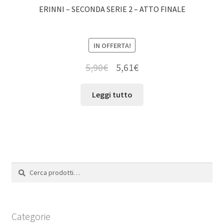
ERINNI – SECONDA SERIE 2 – ATTO FINALE
IN OFFERTA!
5,90
€
5,61
€
Leggi tutto
Cerca:
Cerca
Categorie