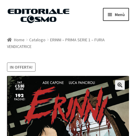
Vai
Vai
Menù
alla
al
navigazione
contenuto
Home
Home
Catalogo
ERINNI – PRIMA SERIE 1 – FURIA
VENDICATRICE
Catalogo
Carrello
IN OFFERTA!
Il mio account