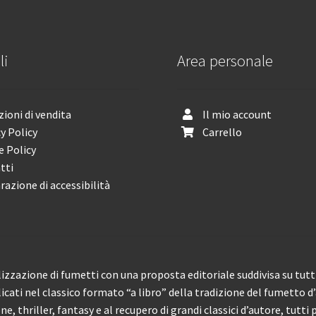
li
Area personale
ioni di vendita
Il mio account
y Policy
Carrello
e Policy
tti
razione di accessibilità
izzazione di fumetti con una proposta editoriale suddivisa su tutti 
licati nel classico formato “a libro” della tradizione del fumetto d
, thriller, fantasy e al recupero di grandi classici d’autore, tutti p