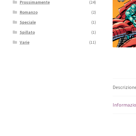
Prossimamente
(24)
Romanzo
(2)
Speciale
(1)
Spillato
(1)
Varie
(11)
Descrizion
Informazio