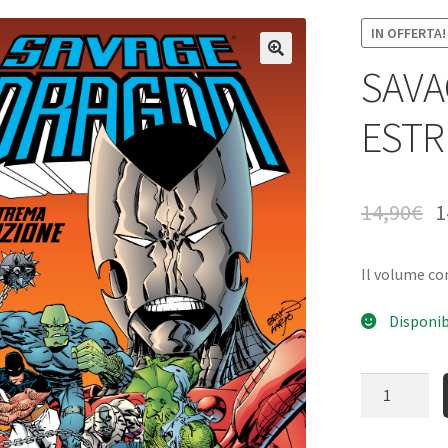
IN OFFERTA!
SAVA
ESTR
14,90
€
1
Il volume c
Disponib
Quantità