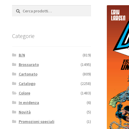
Cerca:
Cerca
Categorie
B/N
(819)
Brossurato
(1495)
Cartonato
(809)
Catalogo
(2258)
Colore
(1483)
In evidenza
(6)
Novità
(5)
Promozioni speciali
(1)