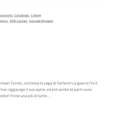
ssurato
,
Catalogo
,
Colore
omics
,
Erik Larsen
,
Savage Dragon
chael Turner, continua la saga di Fathom! La guerra fra il
ie raggiunge il suo apice, ed entrambe le parti sono
rdite! Forse una più di tutte…