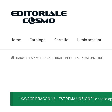
Vai
Vai
alla
al
navigazione
contenuto
Home
Catalogo
Carrello
Il mio account
Home
Colore
SAVAGE DRAGON 12 – ESTREMA UNZIONE
“SAVAGE DRAGON 12 – ESTREMA UNZIONE” è stato aggi