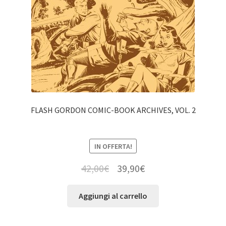
FLASH GORDON COMIC-BOOK ARCHIVES, VOL. 2
IN OFFERTA!
42,00
€
39,90
€
Aggiungi al carrello