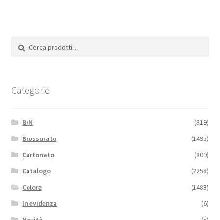
Cerca:
Cerca
Categorie
B/N
(819)
Brossurato
(1495)
Cartonato
(809)
Catalogo
(2258)
Colore
(1483)
In evidenza
(6)
Novità
(5)