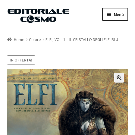
Vai
Vai
Menù
alla
al
navigazione
contenuto
Home
Home
Colore
ELFI, VOL. 1 – IL CRISTALLO DEGLI ELFI BLU
Catalogo
IN OFFERTA!
Carrello
Il mio account