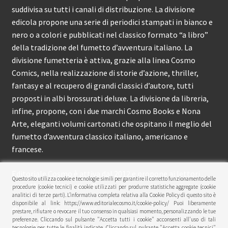
suddivisa su tutti i canali di distribuzione. La divisione
edicola propone una serie di periodici stampati in bianco e
nero o a colori e pubblicati nel classico formato “a libro”
della tradizione del fumetto d’avventura italiano. La
divisione fumetteria è attiva, grazie alla linea Cosmo
Comics, nella realizzazione di storie d’azione, thriller,
fantasy e al recupero di grandi classici d’autore, tutti
proposti in albi brossurati deluxe. La divisione da libreria,
infine, propone, con i due marchi Cosmo Books e Nona
Arte, eleganti volumi cartonati che ospitano il meglio del
fumetto d’avventura classico italiano, americano e
francese.
Editoriale Cosmo è attiva dal 2012 e propone ai lettori
Questo sito utilizza cookie e tecnologie simili per garantire il corretto funzionamento delle
circa 150 pubblicazioni l’anno.
procedure (cookie tecnici) e cookie utilizzati per produrre statistiche aggregate (cookie
analitici di terze parti). L’informativa completa relativa alla Cookie Policy di questo sito è
disponibile al link: https://www.editorialecosmo.it/cookie-policy/ Puoi liberamente
© Editoriale Cosmo 2026
prestare, rifiutare o revocare il tuo consenso in qualsiasi momento, personalizzando le tue
preferenze. Cliccando sul pulsante "Accetta tutti i cookie" acconsenti all'uso di tali
Privacy Policy
tecnologie per tutte le finalità indicate. Cliccando sul pulsante "Accetta cookie tecnici"