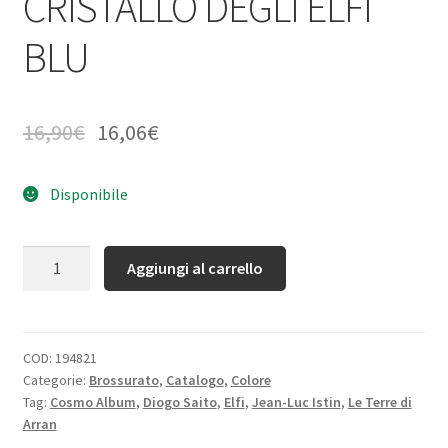
CRISTALLO DEGLI ELFI
BLU
16,90
€
16,06
€
Disponibile
Quantità
Aggiungi al carrello
COD:
194821
Categorie:
Brossurato
,
Catalogo
,
Colore
Tag:
Cosmo Album
,
Diogo Saito
,
Elfi
,
Jean-Luc Istin
,
Le Terre di
Arran