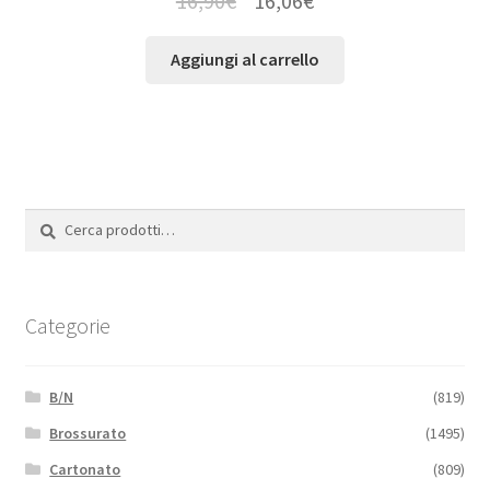
16,90
€
16,06
€
Aggiungi al carrello
Cerca:
Cerca
Categorie
B/N
(819)
Brossurato
(1495)
Cartonato
(809)