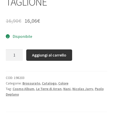
TAGLIONE
16,90
€
16,06
€
Disponibile
Quantità
Aggiungi al carrello
COD:
198203
Categorie:
Brossurato
,
Catalogo
,
Colore
Tag:
Cosmo Album
,
Le Terre di Arran
,
Nani
,
Nicolas Jarry
,
Paolo
Deplano