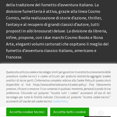
della tradizione del fumetto d’avventura italiano. La
divisione fumetteria è attiva, grazie alla linea Cosmo
Comics, nella realizzazione di storie d’azione, thriller,
fantasy e al recupero di grandi classici d’autore, tutti
proposti in albi brossurati deluxe. La divisione da libreria,
infine, propone, con i due marchi Cosmo Books e Nona
Arte, eleganti volumi cartonati che ospitano il meglio del
fumetto d’avventura classico italiano, americano e
francese.
Editoriale Cosmo è attiva dal 2012 e propone ai lettori
Questo sito utilizza cookie e tecnologie simili per garantire il corretto funzionamento delle
circa 150 pubblicazioni l’anno.
procedure (cookie tecnici) e cookie utilizzati per produrre statistiche aggregate (cookie
analitici di terze parti). L’informativa completa relativa alla Cookie Policy di questo sito è
disponibile al link: https://www.editorialecosmo.it/cookie-policy/ Puoi liberamente
© Editoriale Cosmo 2026
prestare, rifiutare o revocare il tuo consenso in qualsiasi momento, personalizzando le tue
preferenze. Cliccando sul pulsante "Accetta tutti i cookie" acconsenti all'uso di tali
Privacy Policy
tecnologie per tutte le finalità indicate. Cliccando sul pulsante "Accetta cookie tecnici"
acconsenti all'uso dei soli cookie tecnici.
Cookie Policy
Accetta cookie tecnici
Accetta tutti i cookie
0