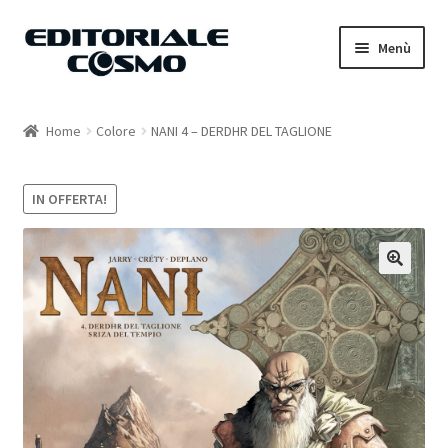
Vai
Vai
Menù
alla
al
navigazione
contenuto
Home
Home
Colore
NANI 4 – DERDHR DEL TAGLIONE
Catalogo
IN OFFERTA!
Carrello
Il mio account