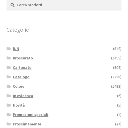
Cerca:
Cerca
Categorie
B/N
(819)
Brossurato
(1495)
Cartonato
(809)
Catalogo
(2258)
Colore
(1483)
In evidenza
(6)
Novità
(5)
Promozioni speciali
(1)
Prossimamente
(24)