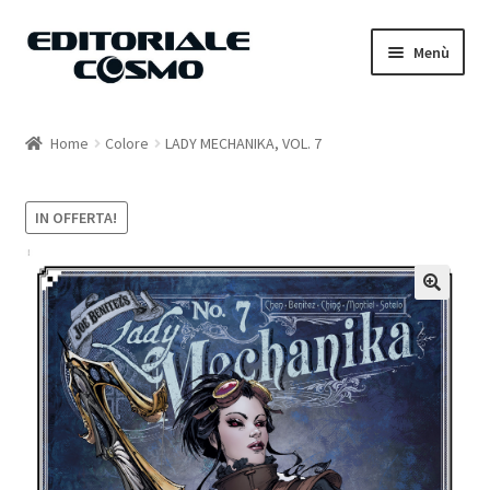
Vai
Vai
Menù
alla
al
navigazione
contenuto
Home
Home
Colore
LADY MECHANIKA, VOL. 7
Catalogo
IN OFFERTA!
Carrello
Il mio account