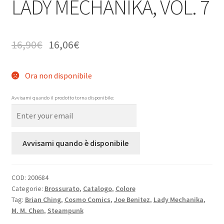
LADY MECHANIKA, VOL. 7
16,90
€
16,06
€
Ora non disponibile
Avvisami quando il prodotto torna disponibile:
Avvisami quando è disponibile
COD:
200684
Categorie:
Brossurato
,
Catalogo
,
Colore
Tag:
Brian Ching
,
Cosmo Comics
,
Joe Benitez
,
Lady Mechanika
,
M. M. Chen
,
Steampunk