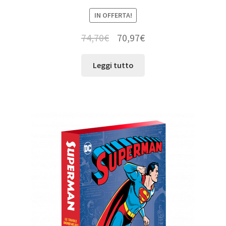
IN OFFERTA!
74,70
€
70,97
€
Leggi tutto