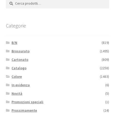
Cerca:
Cerca
Categorie
B/N
(819)
Brossurato
(1495)
Cartonato
(809)
Catalogo
(2258)
Colore
(1483)
In evidenza
(6)
Novità
(5)
Promozioni speciali
(1)
Prossimamente
(24)