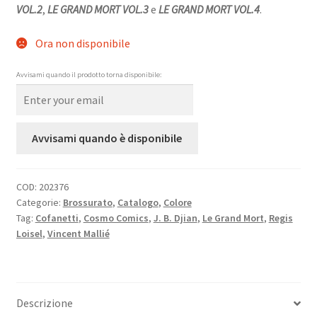
VOL.2
,
LE GRAND MORT VOL.3
e
LE GRAND MORT VOL.4
.
Ora non disponibile
Avvisami quando il prodotto torna disponibile:
Avvisami quando è disponibile
COD:
202376
Categorie:
Brossurato
,
Catalogo
,
Colore
Tag:
Cofanetti
,
Cosmo Comics
,
J. B. Djian
,
Le Grand Mort
,
Regis
Loisel
,
Vincent Mallié
Descrizione