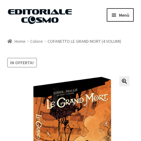
Vai
Vai
Menù
alla
al
navigazione
contenuto
Home
Home
Colore
COFANETTO LE GRAND MORT (4 VOLUMI)
Catalogo
IN OFFERTA!
Carrello
Il mio account