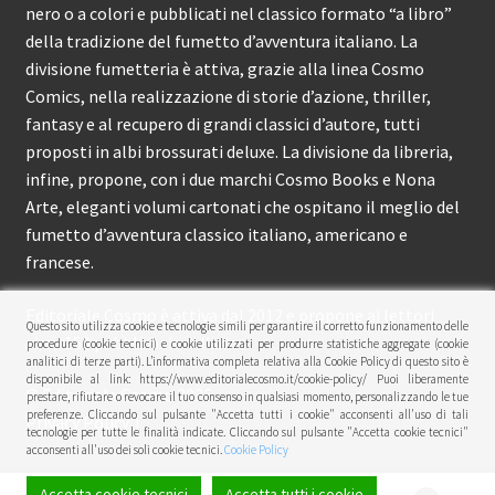
nero o a colori e pubblicati nel classico formato “a libro”
della tradizione del fumetto d’avventura italiano. La
divisione fumetteria è attiva, grazie alla linea Cosmo
Comics, nella realizzazione di storie d’azione, thriller,
fantasy e al recupero di grandi classici d’autore, tutti
proposti in albi brossurati deluxe. La divisione da libreria,
infine, propone, con i due marchi Cosmo Books e Nona
Arte, eleganti volumi cartonati che ospitano il meglio del
fumetto d’avventura classico italiano, americano e
francese.
Editoriale Cosmo è attiva dal 2012 e propone ai lettori
Questo sito utilizza cookie e tecnologie simili per garantire il corretto funzionamento delle
circa 150 pubblicazioni l’anno.
procedure (cookie tecnici) e cookie utilizzati per produrre statistiche aggregate (cookie
analitici di terze parti). L’informativa completa relativa alla Cookie Policy di questo sito è
disponibile al link: https://www.editorialecosmo.it/cookie-policy/ Puoi liberamente
© Editoriale Cosmo 2026
prestare, rifiutare o revocare il tuo consenso in qualsiasi momento, personalizzando le tue
preferenze. Cliccando sul pulsante "Accetta tutti i cookie" acconsenti all'uso di tali
Privacy Policy
tecnologie per tutte le finalità indicate. Cliccando sul pulsante "Accetta cookie tecnici"
acconsenti all'uso dei soli cookie tecnici.
Cookie Policy
Accetta cookie tecnici
Accetta tutti i cookie