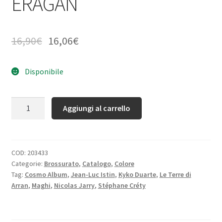
ERAGAN
16,90
€
16,06
€
Disponibile
Quantità
Aggiungi al carrello
COD:
203433
Categorie:
Brossurato
,
Catalogo
,
Colore
Tag:
Cosmo Album
,
Jean-Luc Istin
,
Kyko Duarte
,
Le Terre di
Arran
,
Maghi
,
Nicolas Jarry
,
Stéphane Créty