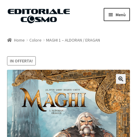
Vai
Vai
Menù
alla
al
navigazione
contenuto
Home
Home
Colore
MAGHI 1 – ALDORAN / ERAGAN
Catalogo
IN OFFERTA!
Carrello
Il mio account