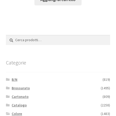
Cerca:
Cerca
Categorie
B/N
(819)
Brossurato
(1495)
Cartonato
(809)
Catalogo
(2258)
Colore
(1483)