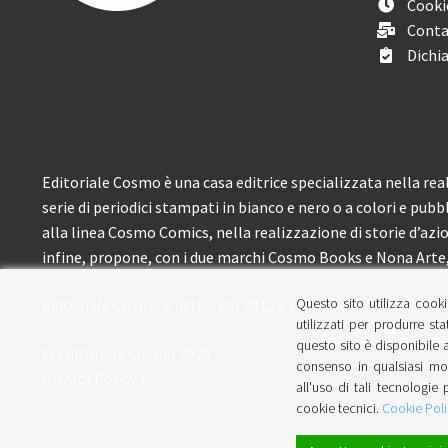
Cooki
Conta
Dichia
Editoriale Cosmo è una casa editrice specializzata nella real
serie di periodici stampati in bianco e nero o a colori e pubb
alla linea Cosmo Comics, nella realizzazione di storie d’azione
infine, propone, con i due marchi Cosmo Books e Nona Arte, 
Questo sito utilizza cooki
Editoriale Cosmo è attiva dal 2012 e propone ai lettori circa
utilizzati per produrre sta
questo sito è disponibile a
© Editoriale Cosmo 2026
consenso in qualsiasi mom
Privacy Policy
all'uso di tali tecnologie 
cookie tecnici.
Cookie Poli