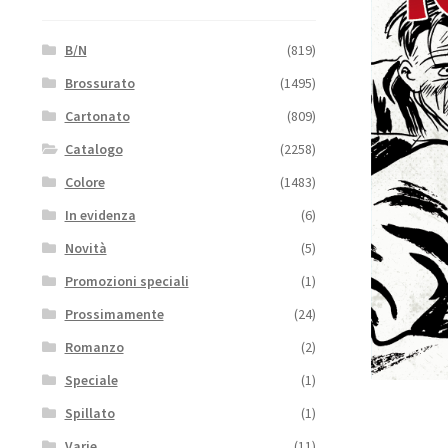
B/N
(819)
Brossurato
(1495)
Cartonato
(809)
Catalogo
(2258)
Colore
(1483)
In evidenza
(6)
Novità
(5)
Promozioni speciali
(1)
Prossimamente
(24)
Romanzo
(2)
Speciale
(1)
Spillato
(1)
Varie
(11)