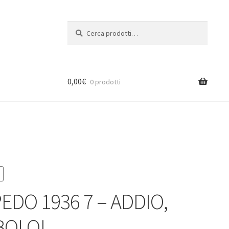
Cerca:
Cerca
0,00
€
0 prodotti
EDO 1936 7 – ADDIO,
BOLO!