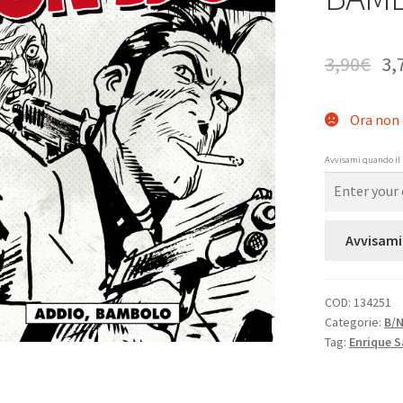
3,90
€
3,
Ora non 
Avvisami quando il 
Avvisami
COD:
134251
Categorie:
B/
Tag:
Enrique S