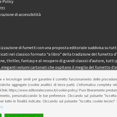
e Policy
tti
razione di accessibilità
izzazione di fumetti con una proposta editoriale suddivisa su tutti 
licati nel classico formato “a libro” della tradizione del fumetto d
, thriller, fantasy e al recupero di grandi classici d’autore, tutti p
eleganti volumi cartonati che ospitano il meglio del fumetto d’av
e e tecnologie simili per garantire il corretto funzionamento delle procedur
 150 pubblicazioni l’anno.
tistiche aggregate (cookie analitici di terze parti). L’informativa completa re
l link: https://www.editorialecosmo.it/cookie-policy/ Puoi liberamente prestare,
ento, personalizzando le tue preferenze. Cliccando sul pulsante "Accetta 
per tutte le finalità indicate. Cliccando sul pulsante "Accetta cookie tecnici"
cy