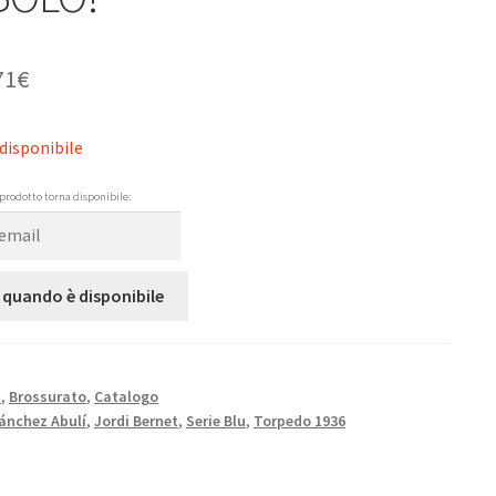
71
€
disponibile
prodotto torna disponibile:
 quando è disponibile
N
,
Brossurato
,
Catalogo
ánchez Abulí
,
Jordi Bernet
,
Serie Blu
,
Torpedo 1936