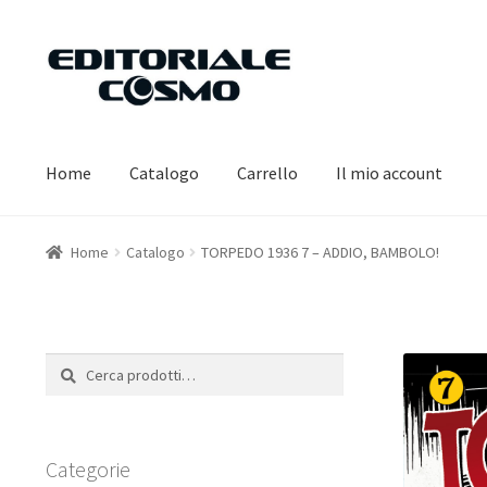
Vai
Vai
alla
al
navigazione
contenuto
Home
Catalogo
Carrello
Il mio account
Home
Catalogo
TORPEDO 1936 7 – ADDIO, BAMBOLO!
Cerca:
Cerca
Categorie