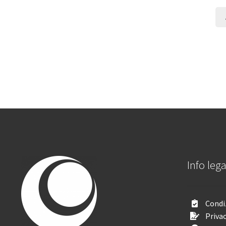
Info lega
Condiz
Privac