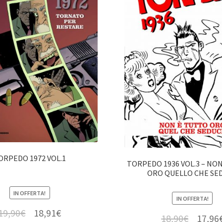
ORPEDO 1972 VOL.1
TORPEDO 1936 VOL.3 – NO
ORO QUELLO CHE SE
IN OFFERTA!
IN OFFERTA!
19,90
€
18,91
€
18,90
€
17,96