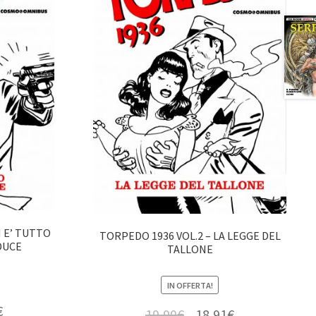
N E’ TUTTO
TORPEDO 1936 VOL.2 – LA LEGGE DEL
DUCE
TALLONE
IN OFFERTA!
€
19,90
€
18,91
€