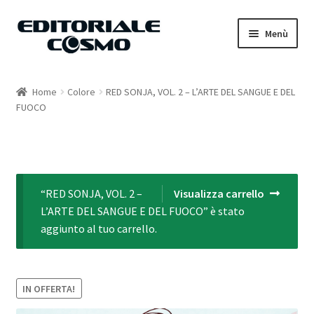
Vai
Vai
Menù
alla
al
navigazione
contenuto
Home
Home
Colore
RED SONJA, VOL. 2 – L’ARTE DEL SANGUE E DEL
FUOCO
Catalogo
Carrello
Il mio account
“RED SONJA, VOL. 2 –
Visualizza carrello
L’ARTE DEL SANGUE E DEL FUOCO” è stato
aggiunto al tuo carrello.
IN OFFERTA!