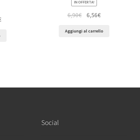
IN OFFERTA!
6,90
€
6,56
€
€
Aggiungi al carrello
o
Social