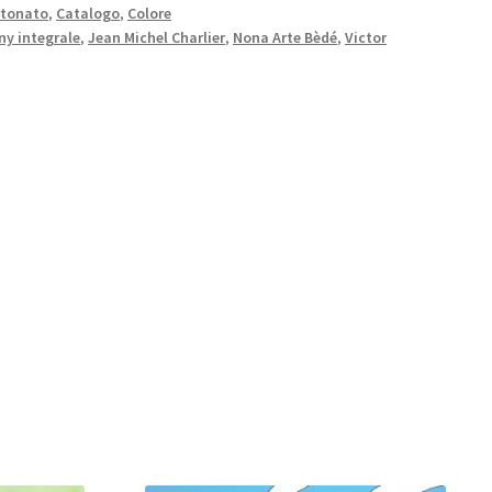
rtonato
,
Catalogo
,
Colore
y integrale
,
Jean Michel Charlier
,
Nona Arte Bèdé
,
Victor