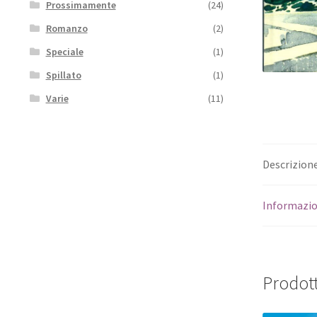
Prossimamente
(24)
Romanzo
(2)
Speciale
(1)
Spillato
(1)
Varie
(11)
Descrizion
Informazio
Prodott