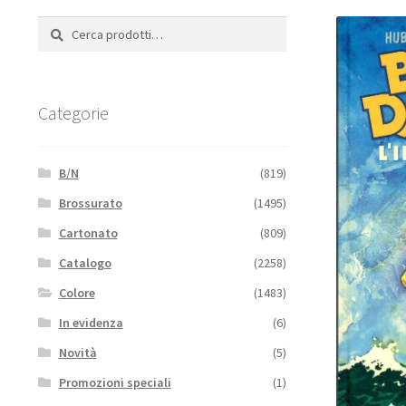
Cerca:
Cerca
Categorie
B/N
(819)
Brossurato
(1495)
Cartonato
(809)
Catalogo
(2258)
Colore
(1483)
In evidenza
(6)
Novità
(5)
Promozioni speciali
(1)