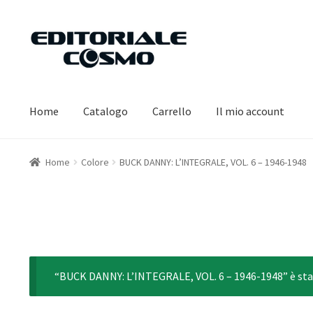
Vai
Vai
alla
al
navigazione
contenuto
Home
Catalogo
Carrello
Il mio account
Home
Colore
BUCK DANNY: L’INTEGRALE, VOL. 6 – 1946-1948
“BUCK DANNY: L’INTEGRALE, VOL. 6 – 1946-1948” è stat