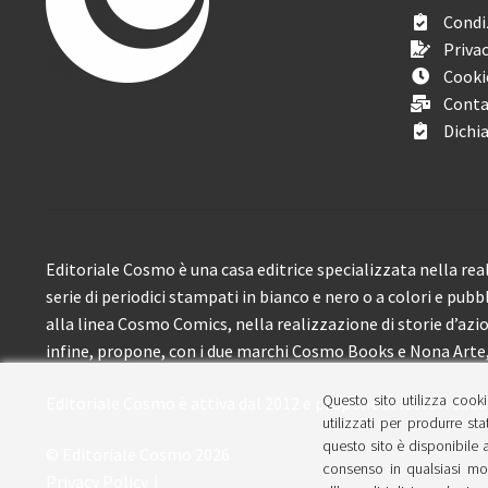
Condiz
Privac
Cooki
Conta
Dichia
Editoriale Cosmo è una casa editrice specializzata nella real
serie di periodici stampati in bianco e nero o a colori e pubb
alla linea Cosmo Comics, nella realizzazione di storie d’azione
infine, propone, con i due marchi Cosmo Books e Nona Arte, 
Questo sito utilizza cooki
Editoriale Cosmo è attiva dal 2012 e propone ai lettori circa
utilizzati per produrre sta
questo sito è disponibile a
© Editoriale Cosmo 2026
consenso in qualsiasi mom
Privacy Policy