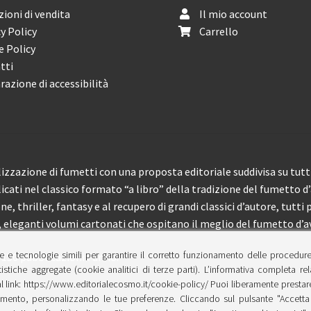
ioni di vendita
Il mio account
y Policy
Carrello
e Policy
tti
razione di accessibilità
izzazione di fumetti con una proposta editoriale suddivisa su tutti 
licati nel classico formato “a libro” della tradizione del fumetto d
, thriller, fantasy e al recupero di grandi classici d’autore, tutti p
eleganti volumi cartonati che ospitano il meglio del fumetto d’av
e e tecnologie simili per garantire il corretto funzionamento delle procedur
 150 pubblicazioni l’anno.
tistiche aggregate (cookie analitici di terze parti). L’informativa completa re
l link: https://www.editorialecosmo.it/cookie-policy/ Puoi liberamente prestare,
ento, personalizzando le tue preferenze. Cliccando sul pulsante "Accetta 