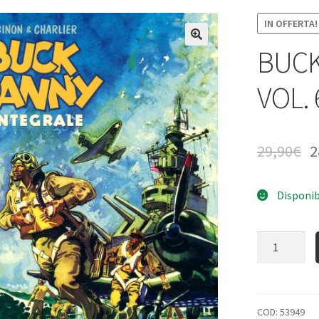
IN OFFERTA!
BUCK
VOL. 
29,90
€
2
Disponib
Quantità
COD:
53949