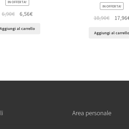
IN OFFERTA!
IN OFFERTA!
6,90
€
6,56
€
18,90
€
17,96
Aggiungi al carrello
Aggiungi al carrell
li
Area personale