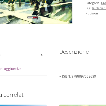
Categorie:
Ca
Tag:
Buck Dann
Hubinon
Descrizione
e
ni aggiuntive
– ISBN: 9788897062639
i correlati