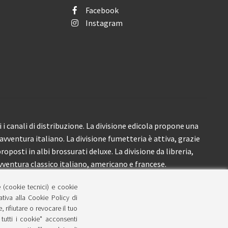
Facebook
Instagram
i canali di distribuzione. La divisione edicola propone una
’avventura italiano. La divisione fumetteria è attiva, grazie
roposti in albi brossurati deluxe. La divisione da libreria,
ventura classico italiano, americano e francese.
e (cookie tecnici) e cookie
lativa alla Cookie Policy di
 rifiutare o revocare il tuo
tutti i cookie" acconsenti