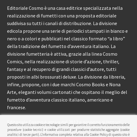
Editoriale Cosmo è una casa editrice specializzata nella
realizzazione di fumetti con una proposta editoriale
suddivisa su tutti i canali di distribuzione. La divisione
edicola propone una serie di periodici stampati in bianco e
nero o a colori e pubblicati nel classico formato “a libro”
della tradizione del fumetto d’avventura italiano. La
divisione fumetteria è attiva, grazie alla linea Cosmo
Comics, nella realizzazione di storie d’azione, thriller,
fantasy e al recupero di grandi classici d’autore, tutti
proposti in albi brossurati deluxe. La divisione da libreria,
infine, propone, con i due marchi Cosmo Books e Nona
Arte, eleganti volumi cartonati che ospitano il meglio del
fumetto d’avventura classico italiano, americano e
francese.
Editoriale Cosmo è attiva dal 2012 e propone ai lettori
Questo sito utilizza cookie e tecnologie simili per garantire il corretto funzionamento delle
circa 150 pubblicazioni l’anno.
procedure (cookie tecnici) e cookie utilizzati per produrre statistiche aggregate (cookie
analitici di terze parti). L’informativa completa relativa alla Cookie Policy di questo sito è