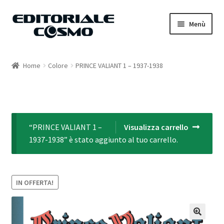
Vai
Vai
Menù
alla
al
navigazione
contenuto
Home
Home
Colore
PRINCE VALIANT 1 – 1937-1938
Catalogo
Carrello
“PRINCE VALIANT 1 –
Visualizza carrello
Il mio account
1937-1938” è stato aggiunto al tuo carrello.
IN OFFERTA!